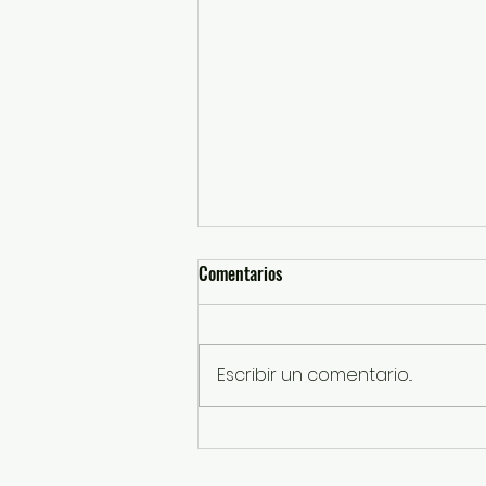
Comentarios
Escribir un comentario...
“Tenemos una Gobernadora
animalista que defiende con