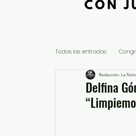
Todas las entradas
Congr
Global
Nacional
Redacción: La Notic
E
Delfina Gó
“Limpiemo
Educación y Cultura
S
¿Qué pasa en tus municip