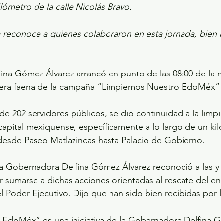
ilómetro de la calle Nicolás Bravo.
reconoce a quienes colaboraron en esta jornada, bien r
ina Gómez Álvarez arrancó en punto de las 08:00 de la 
imera faena de la campaña “Limpiemos Nuestro EdoMéx” 
de 202 servidores públicos, se dio continuidad a la limpi
capital mexiquense, específicamente a lo largo de un kil
 desde Paseo Matlazincas hasta Palacio de Gobierno.
, la Gobernadora Delfina Gómez Álvarez reconoció a las y 
 sumarse a dichas acciones orientadas al rescate del e
l Poder Ejecutivo. Dijo que han sido bien recibidas por 
EdoMéx” es una iniciativa de la Gobernadora Delfina G