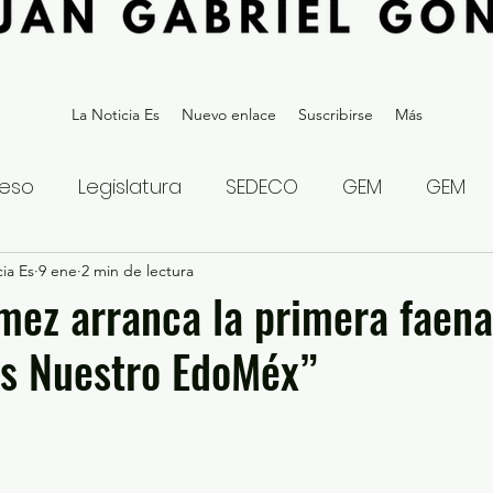
La Noticia Es
Nuevo enlace
Suscribirse
Más
eso
Legislatura
SEDECO
GEM
GEM
ia Es
statal
9 ene
2 min de lectura
Gubernatura Edoméx 2023
Política y
mez arranca la primera faena
s Nuestro EdoMéx”
eguridad y Justicia
Denuncia Ciudadana
ios?
Opinión
Internacional
Deportes