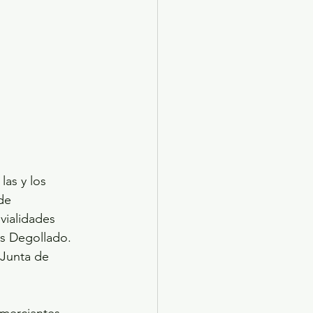
las y los 
de 
vialidades 
os Degollado. 
 Junta de 