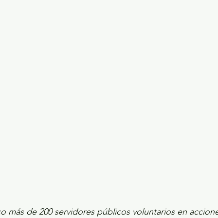
ecciones presidenciales 2024
ELECCIONES EDOME
dio Ambiente
INVESTIGACIÓN ESPECIAL
o más de 200 servidores públicos voluntarios en accione