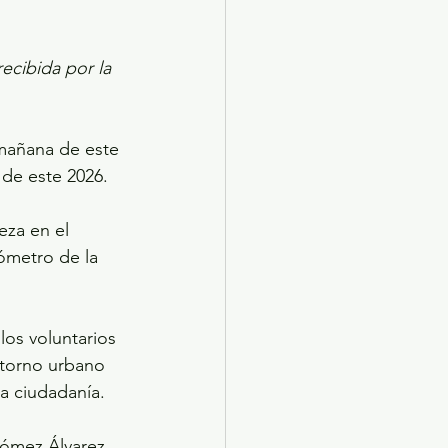
ecibida por la 
mañana de este 
de este 2026.
eza en el 
ómetro de la 
los voluntarios 
ntorno urbano 
la ciudadanía.
ómez Álvarez, 