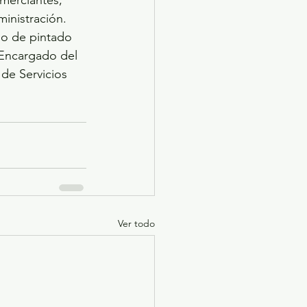
merciantes, 
inistración. 
mo de pintado 
 Encargado del 
de Servicios 
Ver todo