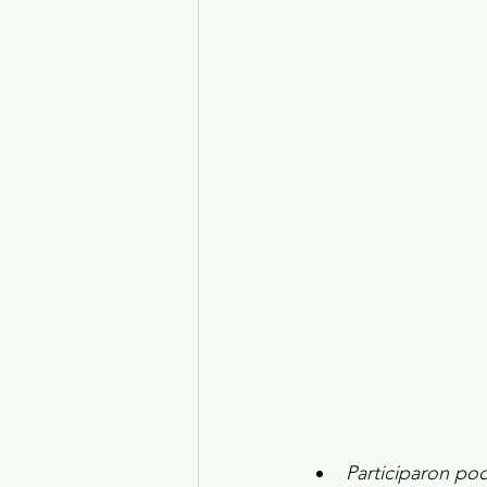
Turismo y diversión
El
Legislatura EdoMéx
Me
Participaron poc