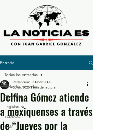
Entrada
Todas las entradas
Redacción: La Noticia Es
Todas las entradas
23 dic 2025
1 min de lectura
Delfina Gómez atiende
Congreso
a mexiquenses a través
Legislatura
SEDECO
de “Jueves por la
GEM