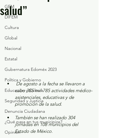
salud”
GEM
DIFEM
Cultura
Global
Nacional
Estatal
Gubernatura Edoméx 2023
Política y Gobierno
 ⁠De agosto a la fecha se llevaron a 
Educación y Cultura
cabo 385 mil 785 actividades médico-
asistenciales, educativas y de 
Seguridad y Justicia
promoción de la salud.
Denuncia Ciudadana
También se han realizado 304 
¿Qué pasa en tus municipios?
jornadas en 108 municipios del 
Estado de México.
Opinión