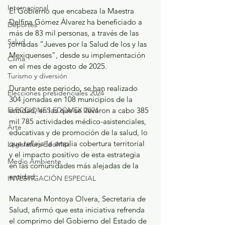
Internacional
El Gobierno que encabeza la Maestra 
Delfina Gómez Álvarez ha beneficiado a 
Deportes
más de 83 mil personas, a través de las 
Salud
jornadas “Jueves por la Salud de los y las 
Mexiquenses”, desde su implementación 
Clima
en el mes de agosto de 2025.
Turismo y diversión
Durante este periodo, se han realizado 
Elecciones presidenciales 2024
304 jornadas en 108 municipios de la 
ELECCIONES EDOMEX 2024
entidad, en las que se llevaron a cabo 385 
mil 785 actividades médico-asistenciales, 
Arte
educativas y de promoción de la salud, lo 
que refleja la amplia cobertura territorial 
Legislatura EdoMéx
y el impacto positivo de esta estrategia 
Medio Ambiente
en las comunidades más alejadas de la 
entidad.
INVESTIGACIÓN ESPECIAL
Macarena Montoya Olvera, Secretaria de 
Salud, afirmó que esta iniciativa refrenda 
el comprimo del Gobierno del Estado de 