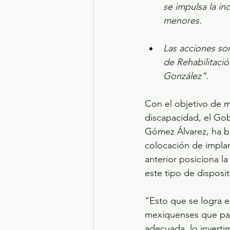
se impulsa la inc
menores.
Las acciones son
de Rehabilitació
González”.
Con el objetivo de m
discapacidad, el Go
Gómez Álvarez, ha be
colocación de implan
anterior posiciona l
este tipo de disposit
“Esto que se logra e
mexiquenses que pag
adecuada, lo invert