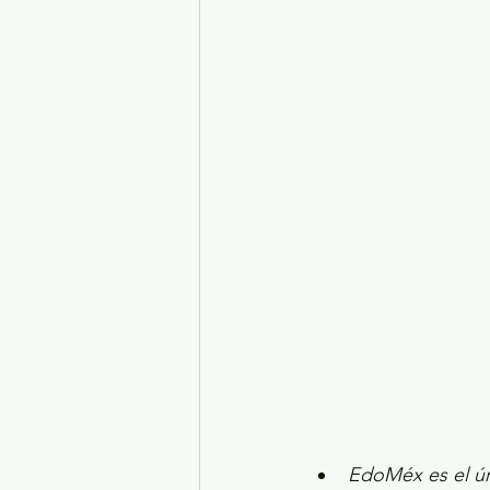
Turismo y diversión
El
Legislatura EdoMéx
Me
EdoMéx es el úni