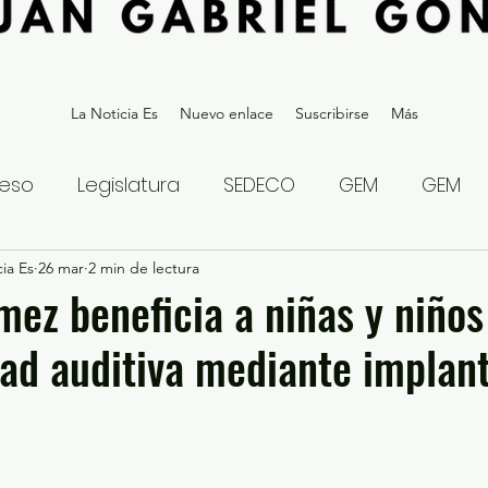
La Noticia Es
Nuevo enlace
Suscribirse
Más
eso
Legislatura
SEDECO
GEM
GEM
ia Es
statal
26 mar
2 min de lectura
Gubernatura Edoméx 2023
Política y
mez beneficia a niñas y niños
ad auditiva mediante implan
eguridad y Justicia
Denuncia Ciudadana
ios?
Opinión
Internacional
Deportes