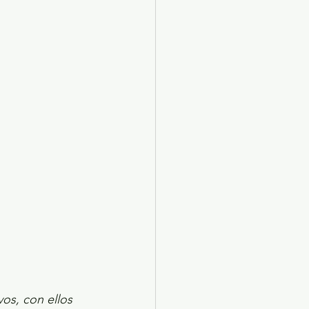
X 2024
Arte
os, con ellos 