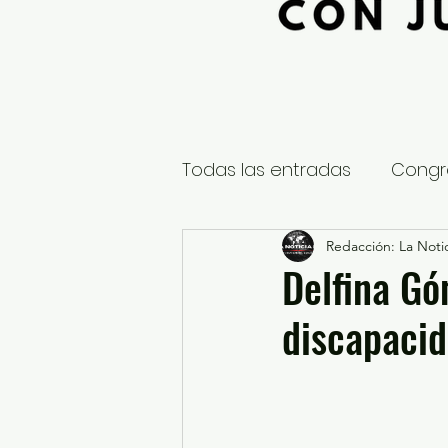
Todas las entradas
Congr
Global
Nacional
Redacción: La Notic
E
Delfina Gó
discapacid
Educación y Cultura
S
¿Qué pasa en tus municip