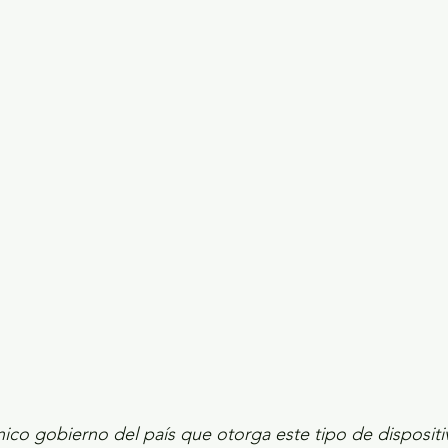
ecciones presidenciales 2024
ELECCIONES EDOME
dio Ambiente
INVESTIGACIÓN ESPECIAL
co gobierno del país que otorga este tipo de dispositiv