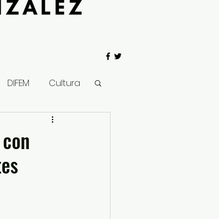
DIFEM
Cultura
 Gobierno
 con
tes
Salud
Clima