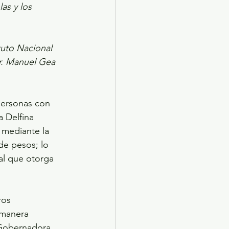
as y los 
tuto Nacional 
Dr. Manuel Gea 
personas con 
 Delfina 
 mediante la 
de pesos; lo 
al que otorga 
ros 
 manera 
 Gobernadora 