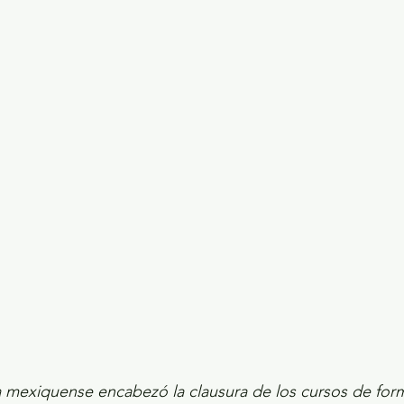
ecciones presidenciales 2024
ELECCIONES EDOME
dio Ambiente
INVESTIGACIÓN ESPECIAL
mexiquense encabezó la clausura de los cursos de forma