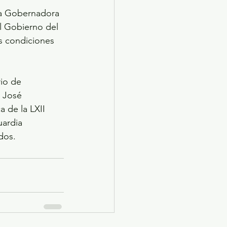
la Gobernadora 
el Gobierno del 
s condiciones 
io de 
 José 
 de la LXII 
uardia 
dos.