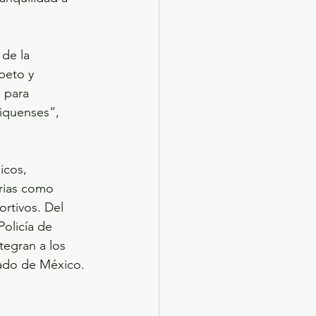
de la 
peto y 
 para 
xiquenses”, 
icos, 
rias como 
ortivos. Del 
olicía de 
tegran a los 
tado de México.