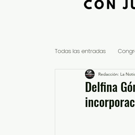
Todas las entradas
Congr
Global
Nacional
Redacción: La Notic
E
Delfina Gó
incorporac
Educación y Cultura
S
¿Qué pasa en tus municip