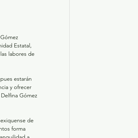
a Gómez 
idad Estatal, 
las labores de 
 pues estarán 
cia y ofrecer 
a Delfina Gómez 
Mexiquense de 
ntos forma 
anquilidad a 