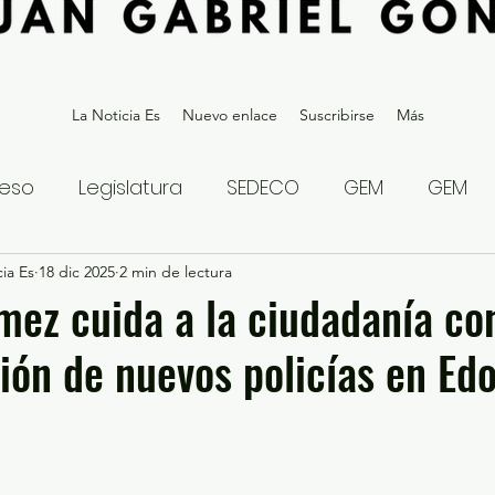
La Noticia Es
Nuevo enlace
Suscribirse
Más
eso
Legislatura
SEDECO
GEM
GEM
ia Es
statal
18 dic 2025
Gubernatura Edoméx 2023
2 min de lectura
Política y
mez cuida a la ciudadanía con
ión de nuevos policías en Ed
eguridad y Justicia
Denuncia Ciudadana
ios?
Opinión
Internacional
Deportes