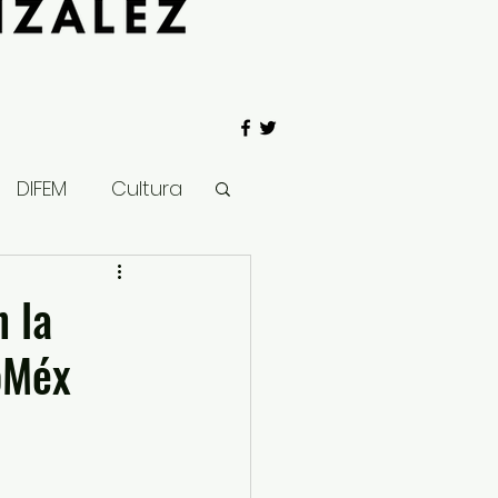
DIFEM
Cultura
 Gobierno
 la
oMéx
Salud
Clima