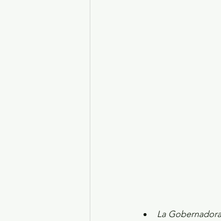
Turismo y diversión
El
Legislatura EdoMéx
Me
La Gobernadora 