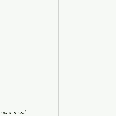
X 2024
Arte
ción inicial 