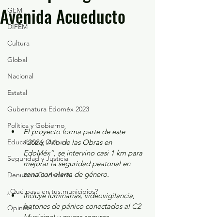
Avenida Acueducto
GEM
DIFEM
Cultura
Global
Nacional
Estatal
Gubernatura Edoméx 2023
Política y Gobierno
⁠El proyecto forma parte de este  
Educación y Cultura
“2026, Año de las Obras en 
EdoMéx”, se intervino casi 1 km para 
Seguridad y Justicia
mejorar la seguridad peatonal en 
zona con alerta de género.
Denuncia Ciudadana
¿Qué pasa en tus municipios?
Incluye luminarias, videovigilancia, 
botones de pánico conectados al C2 
Opinión
Municipal y cruces seguros.