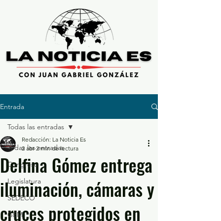
Entrada
Todas las entradas
Redacción: La Noticia Es
Todas las entradas
2 abr
2 min de lectura
Delfina Gómez entrega
Congreso
iluminación, cámaras y
Legislatura
SEDECO
cruces protegidos en
GEM