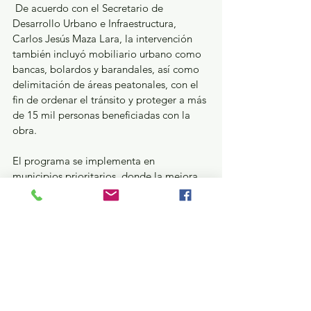
 De acuerdo con el Secretario de 
Desarrollo Urbano e Infraestructura, 
Carlos Jesús Maza Lara, la intervención 
también incluyó mobiliario urbano como 
bancas, bolardos y barandales, así como 
delimitación de áreas peatonales, con el 
fin de ordenar el tránsito y proteger a más 
de 15 mil personas beneficiadas con la 
obra.
El programa se implementa en 
municipios prioritarios, donde la mejora 
del entorno urbano se vincula 
directamente con la seguridad y el 
bienestar de la población. Al evento 
asistieron Raciel Pérez Cruz, Presidente 
Municipal de Tlalnepantla; así como 
diputadas y diputados locales y federales, 
integrantes del Cabildo, servidoras y 
servidores públicos estatales y 