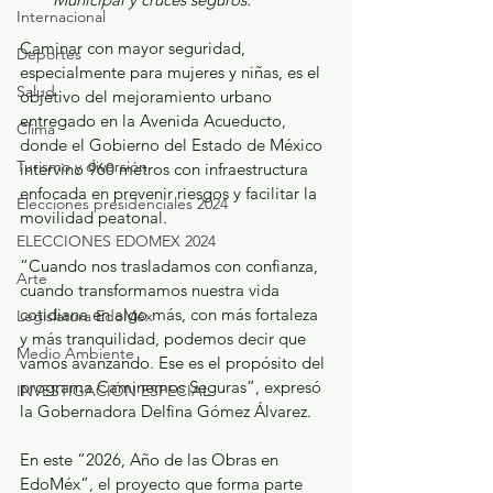
Internacional
Caminar con mayor seguridad, 
Deportes
especialmente para mujeres y niñas, es el 
Salud
objetivo del mejoramiento urbano 
entregado en la Avenida Acueducto, 
Clima
donde el Gobierno del Estado de México 
Turismo y diversión
intervino 960 metros con infraestructura 
enfocada en prevenir riesgos y facilitar la 
Elecciones presidenciales 2024
movilidad peatonal.
ELECCIONES EDOMEX 2024
“Cuando nos trasladamos con confianza, 
Arte
cuando transformamos nuestra vida 
cotidiana en algo más, con más fortaleza 
Legislatura EdoMéx
y más tranquilidad, podemos decir que 
Medio Ambiente
vamos avanzando. Ese es el propósito del 
programa Caminemos Seguras”, expresó 
INVESTIGACIÓN ESPECIAL
la Gobernadora Delfina Gómez Álvarez.
En este “2026, Año de las Obras en 
EdoMéx”, el proyecto que forma parte 