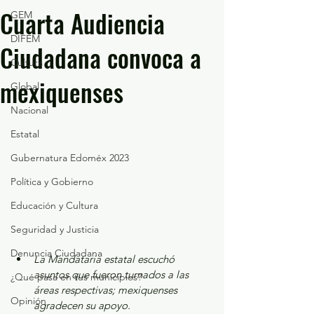
Cuarta Audiencia
GEM
DIFEM
Ciudadana convoca a
Cultura
mexiquenses
Global
Nacional
Estatal
Gubernatura Edoméx 2023
Política y Gobierno
Educación y Cultura
Seguridad y Justicia
Denuncia Ciudadana
La Mandataria estatal escuchó 
asuntos que fueron turnados a las 
¿Qué pasa en tus municipios?
áreas respectivas; mexiquenses 
Opinión
agradecen su apoyo.