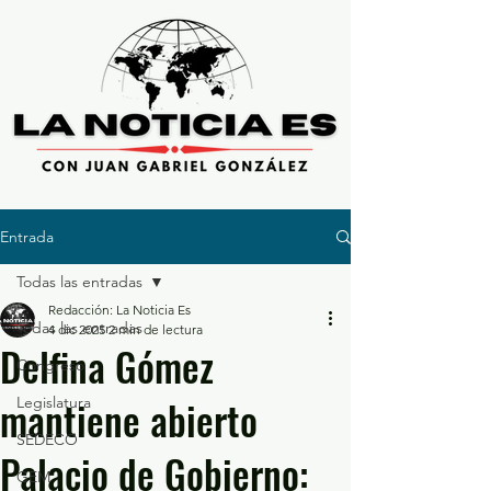
Entrada
Todas las entradas
Redacción: La Noticia Es
Todas las entradas
4 dic 2025
2 min de lectura
Delfina Gómez
Congreso
mantiene abierto
Legislatura
SEDECO
Palacio de Gobierno:
GEM