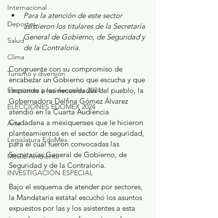
Internacional
Para la atención de este sector 
Deportes
asistieron los titulares de la Secretaría 
General de Gobierno, de Seguridad y 
Salud
de la Contraloría.
Clima
Congruente con su compromiso de 
Turismo y diversión
encabezar un Gobierno que escucha y que 
Elecciones presidenciales 2024
responde a las necesidades del pueblo, la 
Gobernadora Delfina Gómez Álvarez 
ELECCIONES EDOMEX 2024
atendió en la Cuarta Audiencia 
Ciudadana a mexiquenses que le hicieron 
Arte
planteamientos en el sector de seguridad, 
Legislatura EdoMéx
para el cual fueron convocadas las 
Secretarías General de Gobierno, de 
Medio Ambiente
Seguridad y de la Contraloría.
INVESTIGACIÓN ESPECIAL
Bajo el esquema de atender por sectores, 
la Mandataria estatal escuchó los asuntos 
expuestos por las y los asistentes a esta 