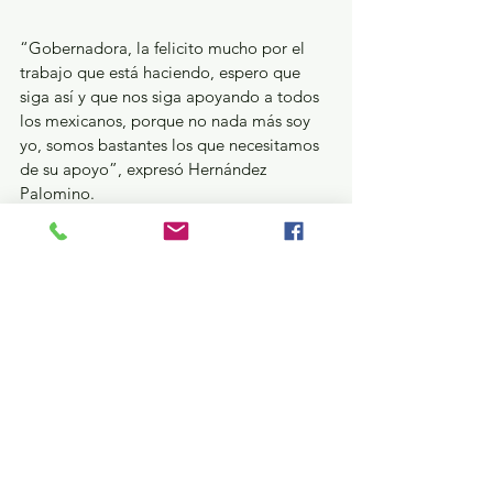
“Gobernadora, la felicito mucho por el 
trabajo que está haciendo, espero que 
siga así y que nos siga apoyando a todos 
los mexicanos, porque no nada más soy 
yo, somos bastantes los que necesitamos 
de su apoyo”, expresó Hernández 
Palomino.
La Maestra Delfina Gómez estuvo 
acompañada de Horacio Duarte Olivares, 
Secretario General de Gobierno; 
Cristóbal Castañeda Camarillo, 
Secretario de Seguridad Pública e Hilda 
Salazar Gil, Secretaria de la Contraloría.
GEM