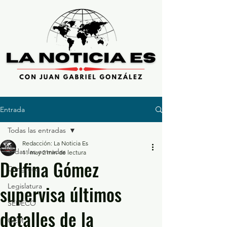
Entrada
Todas las entradas
Redacción: La Noticia Es
Todas las entradas
11 may
2 min de lectura
Delfina Gómez
Congreso
supervisa últimos
Legislatura
SEDECO
detalles de la
GEM