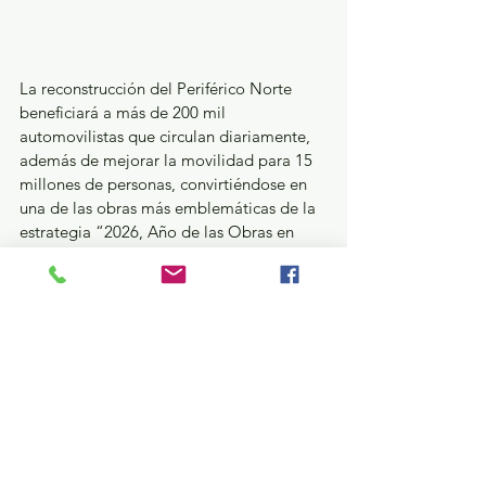
La reconstrucción del Periférico Norte 
beneficiará a más de 200 mil 
automovilistas que circulan diariamente, 
además de mejorar la movilidad para 15 
millones de personas, convirtiéndose en 
una de las obras más emblemáticas de la 
estrategia “2026, Año de las Obras en 
EdoMéx”, que promueve la Gobernadora 
Delfina Gómez Álvarez.
Al recorrido asistieron Horacio Duarte 
Olivares, Secretario General de Gobierno; 
Juan Hugo de la Rosa García, Secretario 
de Movilidad, y Luis Daniel Serrano 
Palacios, Presidente Municipal de 
Cuautitlán Izcalli.
GEM