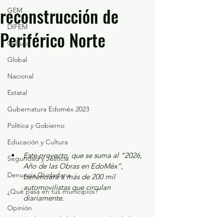
reconstrucción de
GEM
DIFEM
Periférico Norte
Cultura
Global
Nacional
Estatal
Gubernatura Edoméx 2023
Política y Gobierno
Educación y Cultura
Este proyecto, que se suma al “2026, 
Seguridad y Justicia
Año de las Obras en EdoMéx”, 
Denuncia Ciudadana
beneficiará a más de 200 mil 
automovilistas que circulan 
¿Qué pasa en tus municipios?
diariamente.
Opinión