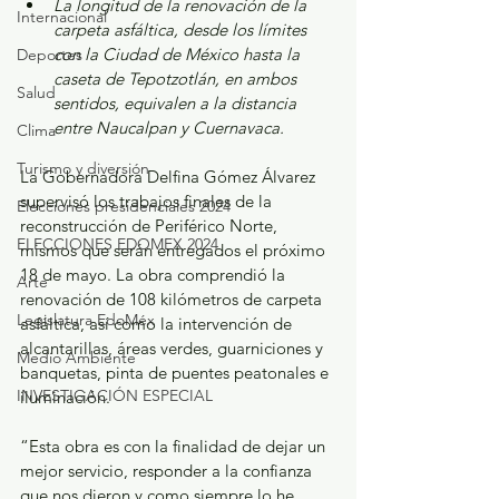
La longitud de la renovación de la 
Internacional
carpeta asfáltica, desde los límites 
con la Ciudad de México hasta la 
Deportes
caseta de Tepotzotlán, en ambos 
Salud
sentidos, equivalen a la distancia 
entre Naucalpan y Cuernavaca.
Clima
Turismo y diversión
La Gobernadora Delfina Gómez Álvarez 
supervisó los trabajos finales de la 
Elecciones presidenciales 2024
reconstrucción de Periférico Norte, 
ELECCIONES EDOMEX 2024
mismos que serán entregados el próximo 
18 de mayo. La obra comprendió la 
Arte
renovación de 108 kilómetros de carpeta 
Legislatura EdoMéx
asfáltica, así como la intervención de 
alcantarillas, áreas verdes, guarniciones y 
Medio Ambiente
banquetas, pinta de puentes peatonales e 
INVESTIGACIÓN ESPECIAL
iluminación.
“Esta obra es con la finalidad de dejar un 
mejor servicio, responder a la confianza 
que nos dieron y como siempre lo he 