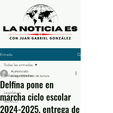
Entrada
Todas las entradas
#LaNoticiaEs
Todas las entradas
26 ago 2024
2 min de lectura
Delfina pone en
Congreso
marcha ciclo escolar
Legislatura
SEDECO
2024-2025, entrega de
GEM