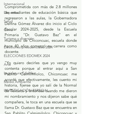
Internacional
Comprometida con más de 2.8 millones 
de estudiantes de educación básica que 
Deportes
regresaron a las aulas, la Gobernadora 
Salud
Delfina Gómez Álvarez dio inicio al Ciclo 
Escolar 2024-2025, desde la Escuela 
Clima
Primaria “Dr. Gustavo Baz” en el 
Turismo y diversión
municipio de Chiconcuac, escuela donde 
hace 40 años comenzó su carrera como 
Elecciones presidenciales 2024
docente. 
ELECCIONES EDOMEX 2024
“Yo quiero decirles que yo vengo muy 
Arte
contenta porque al entrar aquí a San 
Legislatura EdoMéx
Pablito Calmimilolco, Chiconcuac me 
acordé que efectivamente, les cuento mi 
Medio Ambiente
historia, fíjense que yo salí de la Normal 
INVESTIGACIÓN ESPECIAL
de Texcoco y entonces cuando me dieron 
mi nombramiento y nos dijeron sabe qué 
compañera, le toca en una escuela que se 
llama Dr. Gustavo Baz que se encuentra en 
San Pablito Calmimilolco, Chiconcuac y 