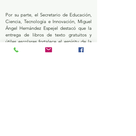
Por su parte, el Secretario de Educación, 
Ciencia, Tecnología e Innovación, Miguel 
Ángel Hernández Espejel destacó que la 
entrega de libros de texto gratuitos y 
útiles escolares fortalece el espíritu de la 
comunidad estudiantil, para que cuenten 
con las herramientas necesarias que les 
permitan enfrentar los retos de este nuevo 
ciclo escolar, el segundo bajo el modelo 
pedagógico de la Nueva Escuela 
Mexicana. 
Además, subrayó que, junto al esfuerzo y 
compromiso de docentes y estudiantes 
por trabajar bajo los valores y principios 
humanistas y comunitarios del nuevo 
modelo educativo, el apoyo y 
acompañamiento de los padres y madres 
de familia, es esencial para asegurar el 