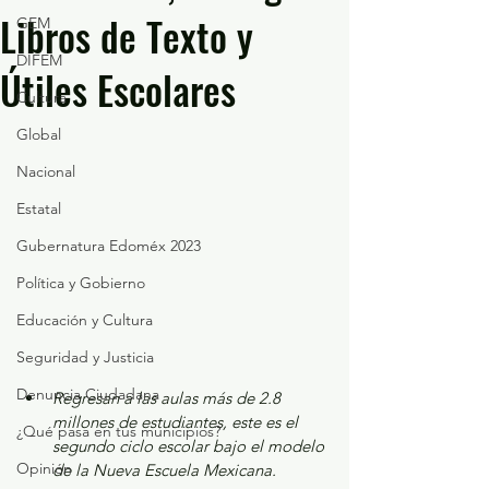
Libros de Texto y
GEM
DIFEM
Útiles Escolares
Cultura
Global
Nacional
Estatal
Gubernatura Edoméx 2023
Política y Gobierno
Educación y Cultura
Seguridad y Justicia
Denuncia Ciudadana
Regresan a las aulas más de 2.8 
millones de estudiantes, este es el 
¿Qué pasa en tus municipios?
segundo ciclo escolar bajo el modelo 
Opinión
de la Nueva Escuela Mexicana.