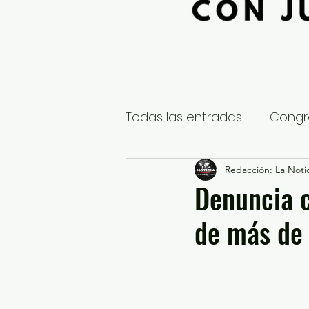
Todas las entradas
Congr
Global
Nacional
Redacción: La Notic
E
Denuncia c
de más de
Educación y Cultura
S
¿Qué pasa en tus municip