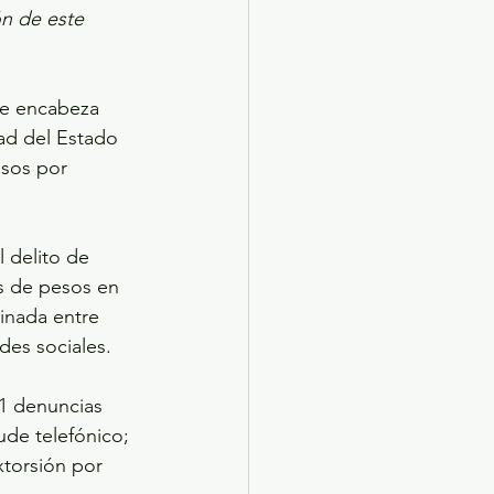
ón de este 
ue encabeza 
ad del Estado 
sos por 
 delito de 
s de pesos en 
inada entre 
des sociales.
1 denuncias 
ude telefónico; 
xtorsión por 