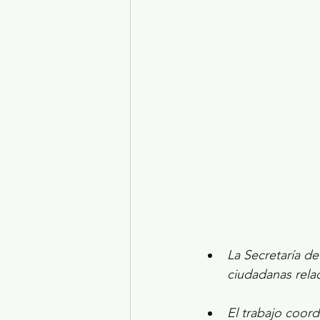
Turismo y diversión
El
Legislatura EdoMéx
Me
La Secretaría de
ciudadanas rela
El trabajo coord