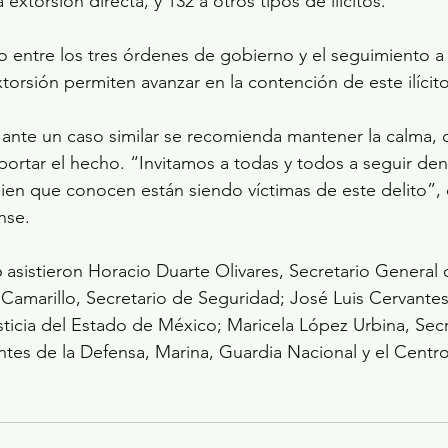
 extorsión directa, y 132 a otros tipos de ilícitos.
o entre los tres órdenes de gobierno y el seguimiento a 
torsión permiten avanzar en la contención de este ilícito
nte un caso similar se recomienda mantener la calma, c
ortar el hecho. “Invitamos a todas y todos a seguir den
uien que conocen están siendo víctimas de este delito”, 
nse.
asistieron Horacio Duarte Olivares, Secretario General
Camarillo, Secretario de Seguridad; José Luis Cervantes
sticia del Estado de México; Maricela López Urbina, Secr
tes de la Defensa, Marina, Guardia Nacional y el Centr