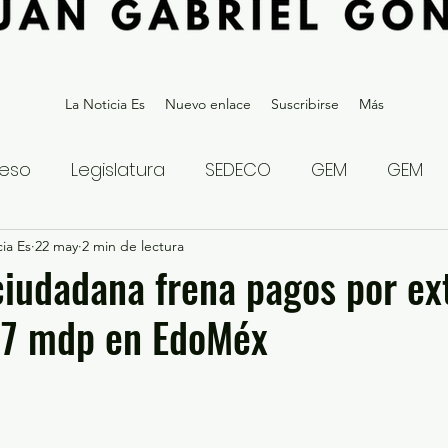
La Noticia Es
Nuevo enlace
Suscribirse
Más
eso
Legislatura
SEDECO
GEM
GEM
ia Es
statal
22 may
2 min de lectura
Gubernatura Edoméx 2023
Política y
iudadana frena pagos por ex
 7 mdp en EdoMéx
eguridad y Justicia
Denuncia Ciudadana
ios?
Opinión
Internacional
Deportes