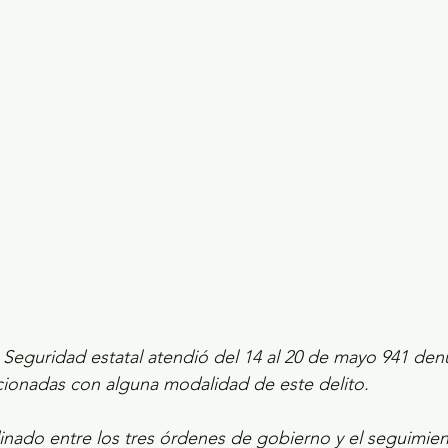
ecciones presidenciales 2024
ELECCIONES EDOME
dio Ambiente
INVESTIGACIÓN ESPECIAL
 Seguridad estatal atendió del 14 al 20 de mayo 941 den
cionadas con alguna modalidad de este delito.
inado entre los tres órdenes de gobierno y el seguimient