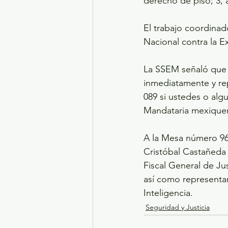
derecho de piso; 3, a
El trabajo coordinad
Nacional contra la Ex
La SSEM señaló que a
inmediatamente y rep
089 si ustedes o alg
Mandataria mexique
A la Mesa número 96 
Cristóbal Castañeda 
Fiscal General de Ju
así como representan
Inteligencia.
Seguridad y Justicia