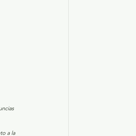
X 2024
Arte
uncias 
o a la 