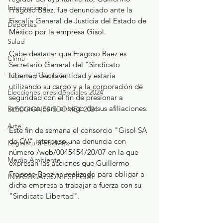
Internacional
Fragoso Báez, fue denunciado ante la 
Fiscalía General de Justicia del Estado de 
Deportes
México por la empresa Gisol.
Salud
Cabe destacar que Fragoso Baez es 
Clima
Secretario General del "Sindicato 
Libertad” en la entidad y estaría 
Turismo y diversión
utilizando su cargo y a la corporación de 
Elecciones presidenciales 2024
seguridad con el fin de presionar a 
empresas para el pago de sus afiliaciones.
ELECCIONES EDOMEX 2024
Arte
Este fin de semana el consorcio "Gisol SA 
de CV" interpuso una denuncia con 
Legislatura EdoMéx
número /web/0045454/20/07 en la que 
Medio Ambiente
expresan las acciones que Guillermo 
Fragoso Baez ha realizado para obligar a 
INVESTIGACIÓN ESPECIAL
dicha empresa a trabajar a fuerza con su 
"Sindicato Libertad".