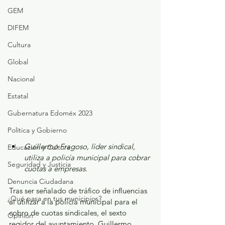
GEM
DIFEM
Cultura
Global
Nacional
Estatal
Gubernatura Edoméx 2023
Política y Gobierno
Guillermo Fragoso, líder sindical, 
Educación y Cultura
utiliza a policía municipal para cobrar 
Seguridad y Justicia
cuotas a empresas.
Denuncia Ciudadana
Tras ser señalado de tráfico de influencias 
¿Qué pasa en tus municipios?
al utilizar a la policía municipal para el 
cobro de cuotas sindicales, el sexto 
Opinión
regidor del ayuntamiento, Guillermo 