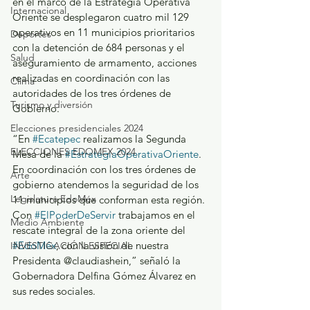
en el marco de la Estrategia Operativa 
Internacional
Oriente se desplegaron cuatro mil 129 
operativos en 11 municipios prioritarios 
Deportes
con la detención de 684 personas y el 
Salud
aseguramiento de armamento, acciones 
realizadas en coordinación con las 
Clima
autoridades de los tres órdenes de 
Turismo y diversión
Gobierno.
Elecciones presidenciales 2024
“En 
#Ecatepec
 realizamos la Segunda 
ELECCIONES EDOMEX 2024
Mesa de la 
#EstrategiaOperativaOriente
. 
En coordinación con los tres órdenes de 
Arte
gobierno atendemos la seguridad de los 
Legislatura EdoMéx
11 municipios que conforman esta región. 
Con 
#ElPoderDeServir
 trabajamos en el 
Medio Ambiente
rescate integral de la zona oriente del 
#EdoMéx
, con la visión de nuestra 
INVESTIGACIÓN ESPECIAL
Presidenta @claudiashein,” señaló la 
Gobernadora Delfina Gómez Álvarez en 
sus redes sociales. 