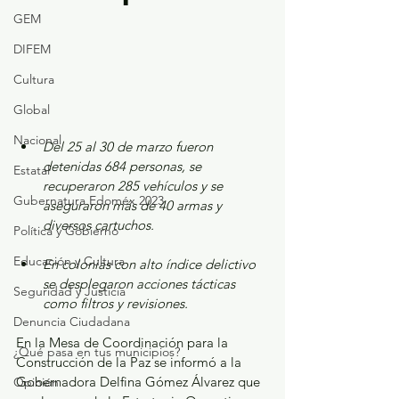
GEM
DIFEM
Cultura
Global
Nacional
Del 25 al 30 de marzo fueron 
detenidas 684 personas, se 
Estatal
recuperaron 285 vehículos y se 
Gubernatura Edoméx 2023
aseguraron más de 40 armas y 
diversos cartuchos.
Política y Gobierno
Educación y Cultura
En colonias con alto índice delictivo 
se desplegaron acciones tácticas 
Seguridad y Justicia
como filtros y revisiones.
Denuncia Ciudadana
En la Mesa de Coordinación para la 
¿Qué pasa en tus municipios?
Construcción de la Paz se informó a la 
Gobernadora Delfina Gómez Álvarez que 
Opinión