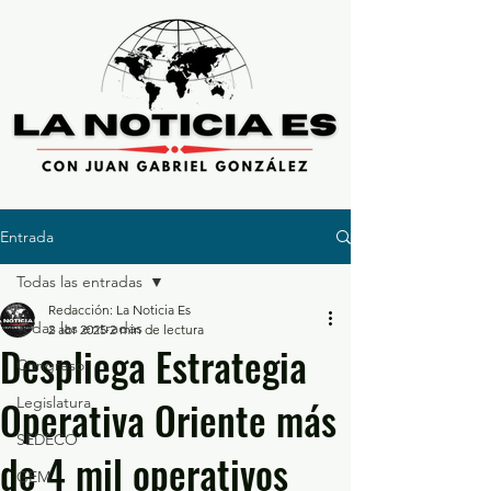
Entrada
Todas las entradas
Redacción: La Noticia Es
Todas las entradas
2 abr 2025
2 min de lectura
Despliega Estrategia
Congreso
Operativa Oriente más
Legislatura
SEDECO
de 4 mil operativos
GEM