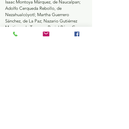
Isaac Montoya Márquez, de Naucalpan; 
Adolfo Cerqueda Rebollo, de 
Nezahualcóyotl; Martha Guerrero 
Sánchez, de La Paz; Nazario Gutiérrez 
Martínez, de Texcoco; Raciel Pérez Cruz, 
de Tlalnepantla, y Alan Velasco Aguero, 
de Valle de Chalco.
Así como el General Brigadier Alejandro 
Alcántara Ávila, Mando Coordinado de 
los 11 municipios de la Zona Oriente; 
Horacio Duarte Olivares, Secretario 
General de Gobierno del Estado de 
México; Cristóbal Castañeda Camarillo, 
Secretario de Seguridad estatal; José Luis 
Cervantes Martínez, Fiscal General de 
Justicia del Estado de México; y 
representantes de la Defensa, Marina, GN 
y el Centro Nacional de Inteligencia.
Seguridad y Justicia