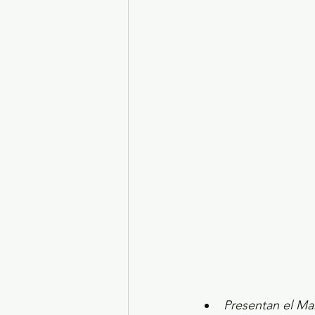
Turismo y diversión
El
Legislatura EdoMéx
Me
Presentan el Ma