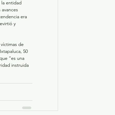
la entidad 
n avances 
 tendencia era 
virtió y 
víctimas de 
xtapaluca, 50 
 que “es una 
idad instruida 