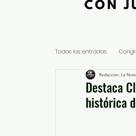
Todas las entradas
Congr
Global
Nacional
Redacción: La Notic
E
Destaca C
histórica 
Educación y Cultura
S
¿Qué pasa en tus municip