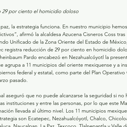
 29 por ciento el homicidio doloso
 paz, la estrategia funciona. En nuestro municipio hemo
ictivos”, afirmó la alcaldesa Azucena Cisneros Coss tras p
ndo Unificado de la Zona Oriente del Estado de México
 registra reducción de 29 por ciento en homicidio dolo
Sheinbaum Pardo encabezó en Nezahualcóyotl la present
 agrupa a 11 municipios del oriente mexiquense y a ins
iernos federal y estatal, como parte del Plan Operativo 
rzo pasado.
al aseguró que no puede alcanzarse la seguridad si no 
las instituciones y entre las personas, por lo que este M
nación llevada al último nivel. Los 11 municipios mexiqu
strategia son Ecatepec, Nezahualcóyotl, Chalco, Chicolo
luca, Naucalpan, La Paz, Texcoco, Tlalnepantla y Valle 