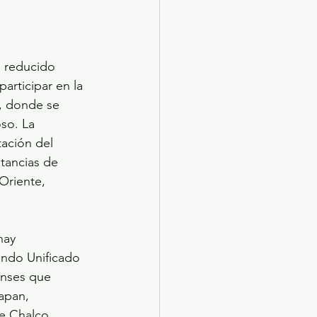
s reducido 
articipar en la 
, donde se 
so. La 
ación del 
tancias de 
Oriente, 
hay 
ando Unificado 
enses que 
apan, 
de Chalco.