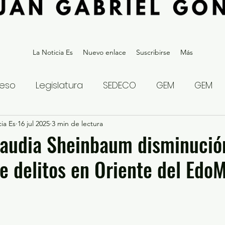
La Noticia Es
Nuevo enlace
Suscribirse
Más
eso
Legislatura
SEDECO
GEM
GEM
ia Es
statal
16 jul 2025
Gubernatura Edoméx 2023
3 min de lectura
Política y
laudia Sheinbaum disminució
de delitos en Oriente del Edo
eguridad y Justicia
Denuncia Ciudadana
ios?
Opinión
Internacional
Deportes