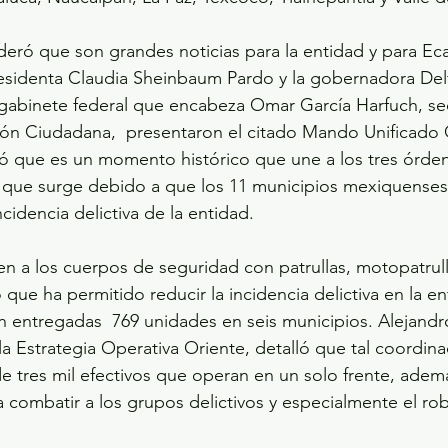
eró que son grandes noticias para la entidad y para Ec
presidenta Claudia Sheinbaum Pardo y la gobernadora De
 gabinete federal que encabeza Omar García Harfuch, sec
ión Ciudadana,  presentaron el citado Mando Unificado 
ó que es un momento histórico que une a los tres órde
a que surge debido a que los 11 municipios mexiquense
ncidencia delictiva de la entidad.
n a los cuerpos de seguridad con patrullas, motopatrul
 que ha permitido reducir la incidencia delictiva en la e
 entregadas  769 unidades en seis municipios. Alejandr
la Estrategia Operativa Oriente, detalló que tal coordina
 tres mil efectivos que operan en un solo frente, ademá
a combatir a los grupos delictivos y especialmente el ro