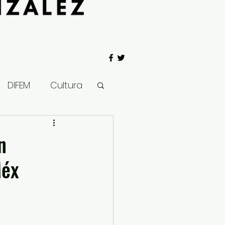
DIFEM
Cultura
 Gobierno
n
Méx
Salud
Clima