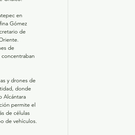
atepec en 
lfina Gómez 
retario de 
Oriente. 
nes de 
s concentraban 
las y drones de 
ntidad, donde 
o Alcántara 
ción permite el 
s de células 
bo de vehículos.