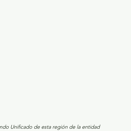
ecciones presidenciales 2024
ELECCIONES EDOME
dio Ambiente
INVESTIGACIÓN ESPECIAL
ndo Unificado de esta región de la entidad