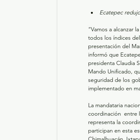
Ecatepec redujo
“Vamos a alcanzar la
todos los índices del
presentación del Ma
informó que Ecatepec
presidenta Claudia 
Mando Unificado, que
seguridad de los gob
implementado en ma
La mandataria nacion
coordinación  entre 
representa la coordi
participan en esta e
Chimalhuacán, Ixtapa