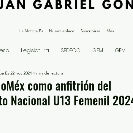
La Noticia Es
Nuevo enlace
Suscribirse
Más
eso
Legislatura
SEDECO
GEM
GEM
ia Es
statal
22 nov 2024
Gubernatura Edoméx 2023
1 min de lectura
Política y
oMéx como anfitrión del
o Nacional U13 Femenil 202
eguridad y Justicia
Denuncia Ciudadana
ios?
Opinión
Internacional
Deportes