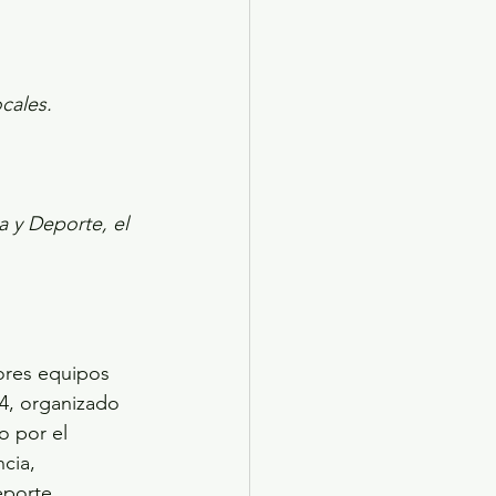
cales.
 y Deporte, el 
jores equipos 
4, organizado 
 por el 
cia, 
eporte.