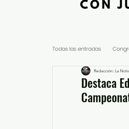
Todas las entradas
Congr
Global
Nacional
Redacción: La Notic
E
Destaca Ed
Campeonat
Educación y Cultura
S
¿Qué pasa en tus municip