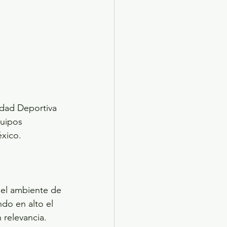
udad Deportiva 
uipos 
éxico.
 el ambiente de 
do en alto el 
relevancia.