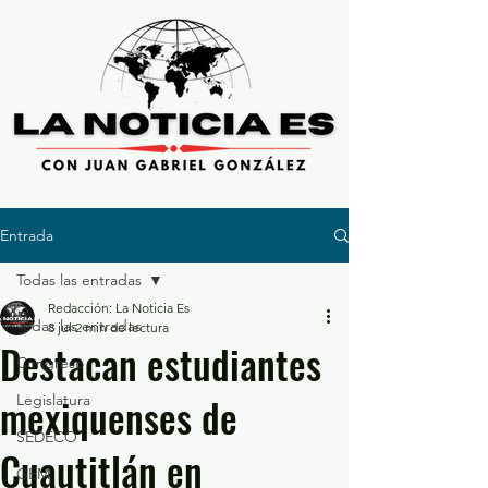
Entrada
Todas las entradas
Redacción: La Noticia Es
Todas las entradas
8 jul
2 min de lectura
Destacan estudiantes
Congreso
mexiquenses de
Legislatura
SEDECO
Cuautitlán en
GEM