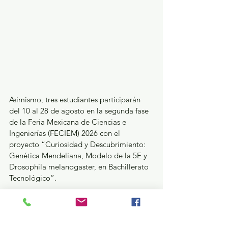
Asimismo, tres estudiantes participarán 
del 10 al 28 de agosto en la segunda fase 
de la Feria Mexicana de Ciencias e 
Ingenierías (FECIEM) 2026 con el 
proyecto “Curiosidad y Descubrimiento: 
Genética Mendeliana, Modelo de la 5E y 
Drosophila melanogaster, en Bachillerato 
Tecnológico”.
Estos avances se suman a los resultados 
obtenidos por el plantel en la Olimpiada 
Mexicana de Biología 2026, donde 