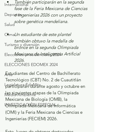
También participarán en la segunda 
Internacional
fase de la Feria Mexicana de Ciencias 
Deportes
e Ingenierías 2026 con un proyecto 
sobre genética mendeliana.
Salud
Un estudiante de este plantel 
Clima
también obtuvo la medalla de 
Turismo y diversión
bronce en la segunda Olimpiada 
Mexicana de Inteligencia Artificial 
Elecciones presidenciales 2024
2026.
ELECCIONES EDOMEX 2024
Estudiantes del Centro de Bachillerato 
Arte
Tecnológico (CBT) No. 2 de Cuautitlán 
Legislatura EdoMéx
participarán durante agosto y octubre en 
las siguientes etapas de la Olimpiada 
Medio Ambiente
Mexicana de Biología (OMB), la 
INVESTIGACIÓN ESPECIAL
Olimpiada Mexicana de Informática 
(OMI) y la Feria Mexicana de Ciencias e 
Ingenierías (FECIEM) 2026.
Esto, luego de obtener destacados 