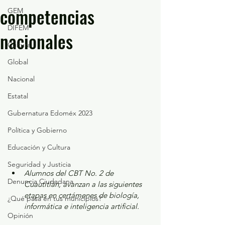
competencias
GEM
DIFEM
nacionales
Cultura
Global
Nacional
Estatal
Gubernatura Edoméx 2023
Política y Gobierno
Educación y Cultura
Seguridad y Justicia
Alumnos del CBT No. 2 de 
Denuncia Ciudadana
Cuautitlán, avanzan a las siguientes 
etapas en certámenes de biología, 
¿Qué pasa en tus municipios?
informática e inteligencia artificial.
Opinión