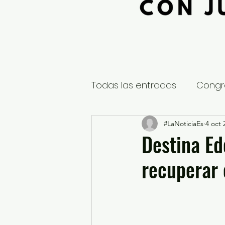
Todas las entradas
Congr
Global
Nacional
#LaNoticiaEs
4 oct 
E
Destina E
recuperar 
Educación y Cultura
S
¿Qué pasa en tus municip