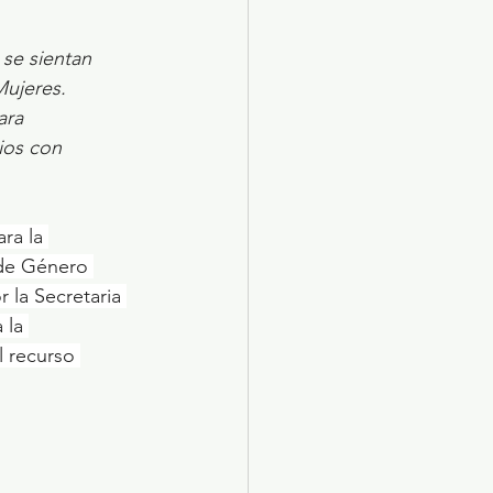
se sientan 
Mujeres.
ara 
os con 
ra la 
 de Género 
 la Secretaria 
 la 
 recurso 