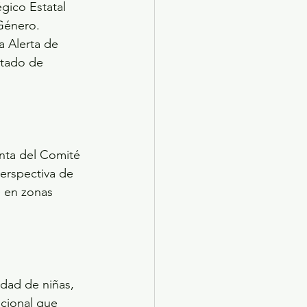
gico Estatal 
Género. 
a Alerta de 
stado de 
nta del Comité 
erspectiva de 
 en zonas 
dad de niñas, 
ucional que 