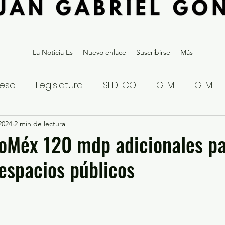
La Noticia Es
Nuevo enlace
Suscribirse
Más
eso
Legislatura
SEDECO
GEM
GEM
2024
statal
2 min de lectura
Gubernatura Edoméx 2023
Política y
doMéx 120 mdp adicionales p
espacios públicos
eguridad y Justicia
Denuncia Ciudadana
ios?
Opinión
Internacional
Deportes