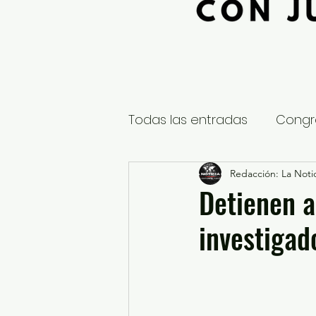
Todas las entradas
Congr
Global
Nacional
Redacción: La Notic
E
Detienen a
investigad
Educación y Cultura
S
¿Qué pasa en tus municip