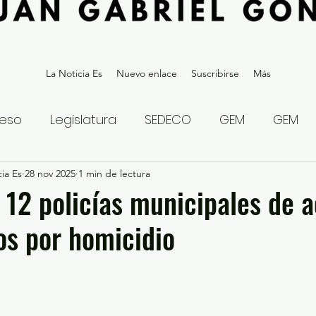
La Noticia Es
Nuevo enlace
Suscribirse
Más
eso
Legislatura
SEDECO
GEM
GEM
ia Es
statal
28 nov 2025
Gubernatura Edoméx 2023
1 min de lectura
Política y
 12 policías municipales de
os por homicidio
eguridad y Justicia
Denuncia Ciudadana
ios?
Opinión
Internacional
Deportes