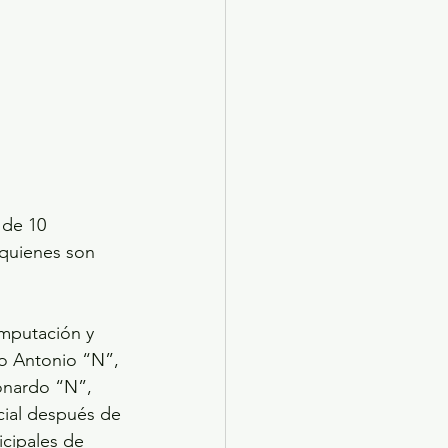
 de 10 
 quienes son 
imputación y 
o Antonio “N”, 
onardo “N”, 
cial después de 
icipales de 