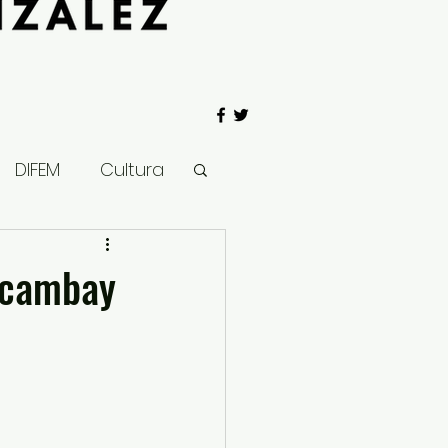
DIFEM
Cultura
 Gobierno
 acambay
Salud
Clima