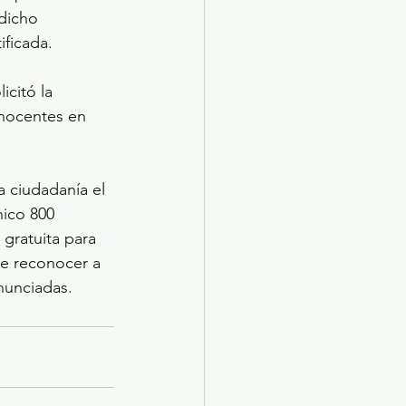
dicho 
ificada.
icitó la 
inocentes en 
a ciudadanía el 
ico 800 
gratuita para 
de reconocer a 
nunciadas.