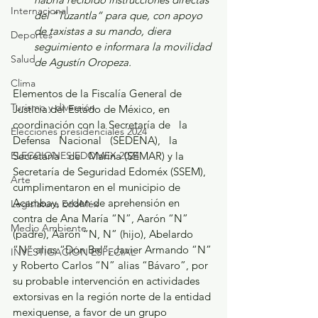
Internacional
del “Tuzantla” para que, con apoyo 
de taxistas a su mando, diera 
Deportes
seguimiento e informara la movilidad 
Salud
de Agustín Oropeza.
Clima
Elementos de la Fiscalía General de 
Turismo y diversión
Justicia del Estado de México, en 
coordinación con la Secretaría de   la   
Elecciones presidenciales 2024
Defensa   Nacional   (SEDENA),   la  
ELECCIONES EDOMEX 2024
Secretaría   de   Marina (SEMAR) y la 
Secretaría de Seguridad Edoméx (SSEM), 
Arte
cumplimentaron en el municipio de 
Acambay, orden de aprehensión en 
Legislatura EdoMéx
contra de Ana María “N”, Aarón “N” 
Medio Ambiente
(padre), Aarón “N, N” (hijo), Abelardo 
“N” alias “Don Bel”, Javier Armando “N” 
INVESTIGACIÓN ESPECIAL
y Roberto Carlos “N” alias “Bávaro”, por 
su probable intervención en actividades 
extorsivas en la región norte de la entidad 
mexiquense, a favor de un grupo 