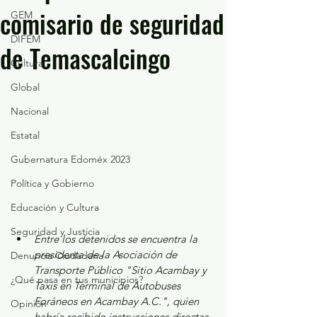
comisario de seguridad
GEM
DIFEM
de Temascalcingo
Cultura
Global
Nacional
Estatal
Gubernatura Edoméx 2023
Política y Gobierno
Educación y Cultura
Seguridad y Justicia
Entre los detenidos se encuentra la 
presidenta de la Asociación de 
Denuncia Ciudadana
Transporte Público "Sitio Acambay y 
¿Qué pasa en tus municipios?
Taxis en Terminal de Autobuses 
Foráneos en Acambay A.C.", quien 
Opinión
habría recibido instrucciones directas 