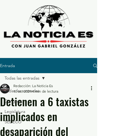
Entrada
Todas las entradas
Redacción: La Noticia Es
Todas las entradas
10 oct 2024
4 min de lectura
Detienen a 6 taxistas
Congreso
implicados en
Legislatura
SEDECO
desaparición del
GEM