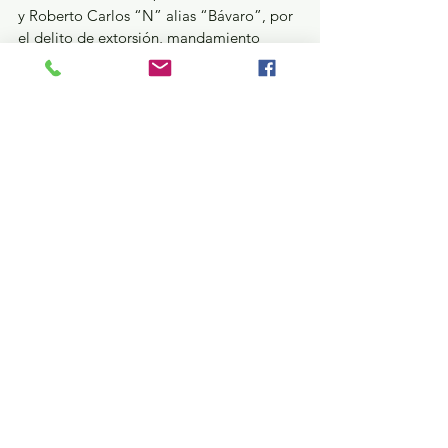
y Roberto Carlos “N” alias “Bávaro”, por 
el delito de extorsión, mandamiento 
judicial que fue cumplimentado por 
elementos de la Fiscalía Edoméx, 
SEDENA, SEMAR y SSEM como resultado 
de acciones operativas coordinadas y 
llevadas a cabo de manera simultánea en 
el municipio de Acambay.
Los detenidos fueron ingresados a 
Centros Penitenciarios y de Reinserción 
Social estatales, en donde quedaron a 
disposición de un Juez de Control quien 
determinará su situación jurídica, en tanto 
se les debe considerar inocentes hasta 
que sea dictada una sentencia 
condenatoria en su contra.
Por cuanto hace a Rodolfo “N” alias 
“Tuzantla”, éste sujeto cuenta con 