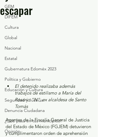
escapar
GEM
DIFEM
Cultura
Global
Nacional
Estatal
Gubernatura Edoméx 2023
Política y Gobierno
El detenido realizaba además 
Educación y Cultura
trabajos de estilismo a María del 
Rosario “N”, ex alcaldesa de Santo 
Seguridad y Justicia
Tomás
Denuncia Ciudadana
Agentes de la Fiscalía General de Justicia 
¿Qué pasa en tus municipios?
del Estado de México (FGJEM) detuvieron 
Opinión
y cumplimentaron orden de aprehensión 