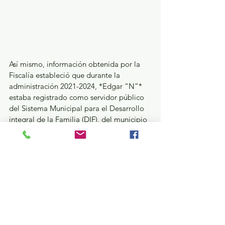
Así mismo, información obtenida por la 
Fiscalía estableció que durante la 
administración 2021-2024, *Edgar “N”* 
estaba registrado como servidor público 
del Sistema Municipal para el Desarrollo 
integral de la Familia (DIF), del municipio 
de Santo Tomás, y era una persona 
cercana a María del Rosario “N”, ex 
alcaldesa de Santo Tomás y esposa de 
Pedro Luis “N”, ya que *le realizaba 
trabajos de estilismo*.
Tras su captura, *Edgar “N”* fue puesto a 
disposición de la Autoridad Judicial quien 
impuso medida cautelar de prisión 