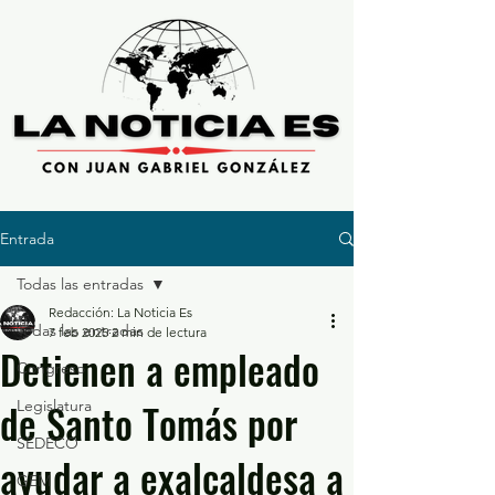
Entrada
Todas las entradas
Redacción: La Noticia Es
Todas las entradas
7 feb 2025
2 min de lectura
Detienen a empleado
Congreso
de Santo Tomás por
Legislatura
SEDECO
ayudar a exalcaldesa a
GEM