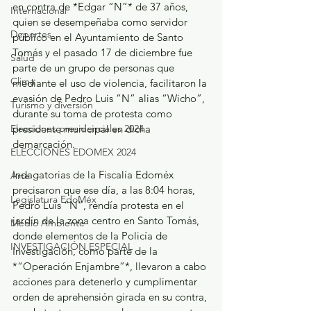
en contra de *Edgar “N”* de 37 años, 
Internacional
quien se desempeñaba como servidor 
Deportes
público en el Ayuntamiento de Santo 
Tomás y el pasado 17 de diciembre fue 
Salud
parte de un grupo de personas que 
Clima
mediante el uso de violencia, facilitaron la 
evasión de Pedro Luis “N” alias “Wicho”, 
Turismo y diversión
durante su toma de protesta como 
presidente municipal en dicha 
Elecciones presidenciales 2024
demarcación.
ELECCIONES EDOMEX 2024
Indagatorias de la Fiscalía Edoméx 
Arte
precisaron que ese día, a las 8:04 horas, 
Legislatura EdoMéx
Pedro Luis “N”, rendía protesta en el 
jardín de la zona centro en Santo Tomás, 
Medio Ambiente
donde elementos de la Policía de 
INVESTIGACIÓN ESPECIAL
Investigación, como parte de la 
*“Operación Enjambre”*, llevaron a cabo 
acciones para detenerlo y cumplimentar 
orden de aprehensión girada en su contra, 