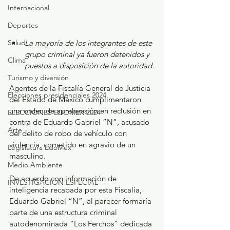
Internacional
Deportes
Salud
La mayoría de los integrantes de este 
grupo criminal ya fueron detenidos y 
Clima
puestos a disposición de la autoridad.
Turismo y diversión
Agentes de la Fiscalía General de Justicia 
Elecciones presidenciales 2024
del Estado de México cumplimentaron 
una orden de aprehensión en reclusión en 
ELECCIONES EDOMEX 2024
contra de Eduardo Gabriel “N”, acusado 
Arte
del delito de robo de vehículo con 
violencia, cometido en agravio de un 
Legislatura EdoMéx
masculino.
Medio Ambiente
De acuerdo con información de 
INVESTIGACIÓN ESPECIAL
inteligencia recabada por esta Fiscalía, 
Eduardo Gabriel “N”, al parecer formaría 
parte de una estructura criminal 
autodenominada “Los Ferchos” dedicada 