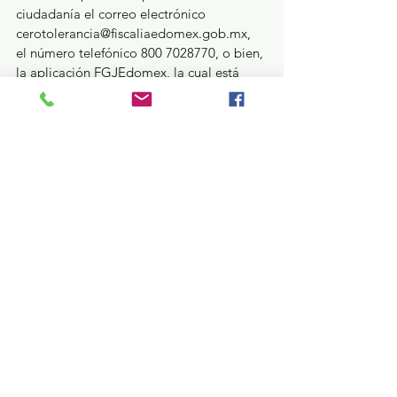
ciudadanía el correo electrónico 
cerotolerancia@fiscaliaedomex.gob.mx, 
el número telefónico 800 7028770, o bien, 
la aplicación FGJEdomex, la cual está 
disponible de manera gratuita para los 
teléfonos inteligentes de los sistemas iOS 
y Android, para que en caso de reconocer 
a este individuo como probable 
implicado en otro hecho delictivo, sea 
denunciado.
Seguridad y Justicia
Ver todo
Entradas recientes