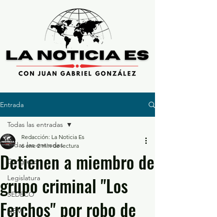
Entrada
Todas las entradas
Redacción: La Noticia Es
Todas las entradas
6 ene
2 min de lectura
Detienen a miembro de
Congreso
grupo criminal "Los
Legislatura
SEDECO
Ferchos" por robo de
GEM