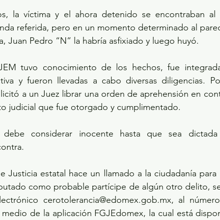
s, la víctima y el ahora detenido se encontraban al i
ienda referida, pero en un momento determinado al parece
ea, Juan Pedro “N” la habría asfixiado y luego huyó.
EM tuvo conocimiento de los hechos, fue integrada 
tiva y fueron llevadas a cabo diversas diligencias. Po
olicitó a un Juez librar una orden de aprehensión en cont
o judicial que fue otorgado y cumplimentado.
 debe considerar inocente hasta que sea dictada 
ontra.
de Justicia estatal hace un llamado a la ciudadanía para
putado como probable partícipe de algún otro delito, s
lectrónico cerotolerancia@edomex.gob.mx, al número 
r medio de la aplicación FGJEdomex, la cual está dispo