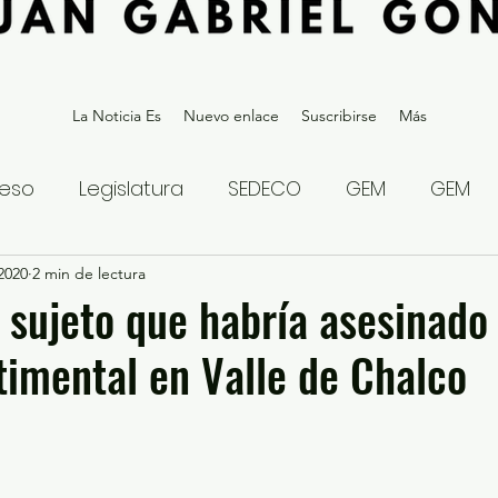
La Noticia Es
Nuevo enlace
Suscribirse
Más
eso
Legislatura
SEDECO
GEM
GEM
 2020
statal
2 min de lectura
Gubernatura Edoméx 2023
Política y
 sujeto que habría asesinado
timental en Valle de Chalco
eguridad y Justicia
Denuncia Ciudadana
ios?
Opinión
Internacional
Deportes