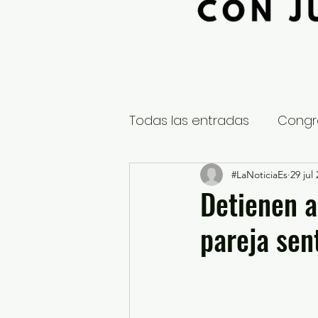
Todas las entradas
Congr
Global
Nacional
#LaNoticiaEs
29 jul
E
Detienen a
pareja sen
Educación y Cultura
S
¿Qué pasa en tus municip