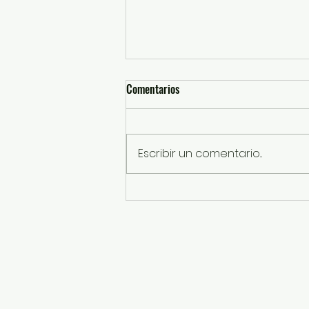
Comentarios
Escribir un comentario...
Fiscalia Edoméx vincula a proceso
en contra de investigado por
feminicidio