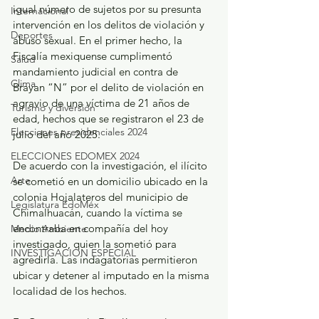
igual número de sujetos por su presunta 
Internacional
intervención en los delitos de violación y 
Deportes
abuso sexual. En el primer hecho, la 
Fiscalía mexiquense cumplimentó 
Salud
mandamiento judicial en contra de 
Clima
Brayan “N” por el delito de violación en 
agravio de una víctima de 21 años de 
Turismo y diversión
edad, hechos que se registraron el 23 de 
Elecciones presidenciales 2024
julio del año 2025.
ELECCIONES EDOMEX 2024
De acuerdo con la investigación, el ilícito 
Arte
se cometió en un domicilio ubicado en la 
colonia Hojalateros del municipio de 
Legislatura EdoMéx
Chimalhuacán, cuando la víctima se 
encontraba en compañía del hoy 
Medio Ambiente
investigado, quien la sometió para 
INVESTIGACIÓN ESPECIAL
agredirla. Las indagatorias permitieron 
ubicar y detener al imputado en la misma 
localidad de los hechos.