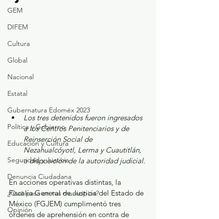
GEM
DIFEM
Cultura
Global
Nacional
Estatal
Gubernatura Edoméx 2023
Los tres detenidos fueron ingresados 
Política y Gobierno
a los Centros Penitenciarios y de 
Reinserción Social de 
Educación y Cultura
Nezahualcóyotl, Lerma y Cuautitlán, 
Seguridad y Justicia
a disposición de la autoridad judicial.
Denuncia Ciudadana
En acciones operativas distintas, la 
Fiscalía General de Justicia del Estado de 
¿Qué pasa en tus municipios?
México (FGJEM) cumplimentó tres 
Opinión
órdenes de aprehensión en contra de 