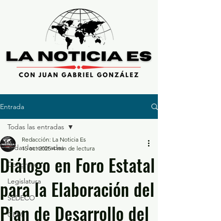
Entrada
Todas las entradas
Redacción: La Noticia Es
Todas las entradas
15 oct 2025
4 min de lectura
Diálogo en Foro Estatal
Congreso
para la Elaboración del
Legislatura
SEDECO
Plan de Desarrollo del
GEM