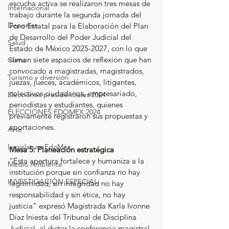
escucha activa se realizaron tres mesas de 
Internacional
trabajo durante la segunda jornada del 
Deportes
Foro Estatal para la Elaboración del Plan 
de Desarrollo del Poder Judicial del 
Salud
Estado de México 2025-2027, con lo que 
suman siete espacios de reflexión que han 
Clima
convocado a magistradas, magistrados, 
Turismo y diversión
juezas, jueces, académicos, litigantes, 
colectivos ciudadanos, empresariado, 
Elecciones presidenciales 2024
periodistas y estudiantes, quienes 
ELECCIONES EDOMEX 2024
previamente registraron sus propuestas y 
aportaciones.
Arte
Legislatura EdoMéx
Mesa 5: Planeación estratégica
“Esta apertura fortalece y humaniza a la 
Medio Ambiente
institución porque sin confianza no hay 
INVESTIGACIÓN ESPECIAL
legitimidad, sin integridad no hay 
responsabilidad y sin ética, no hay 
justicia” expresó Magistrada Karla Ivonne 
Díaz Iniesta del Tribunal de Disciplina 
Judicial, al dictar la conferencia magistral 