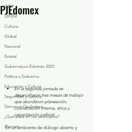
PJEdomex
GEM
DIFEM
Cultura
Global
Nacional
Estatal
Gubernatura Edoméx 2023
Política y Gobierno
Educación y Cultura
En la segunda jornada se 
desarrollaron tres mesas de trabajo 
Seguridad y Justicia
que abordaron planeación, 
Denuncia Ciudadana
coordinación interna, ética y 
capacitación judicial.
¿Qué pasa en tus municipios?
Opinión
En un ambiente de diálogo abierto y 