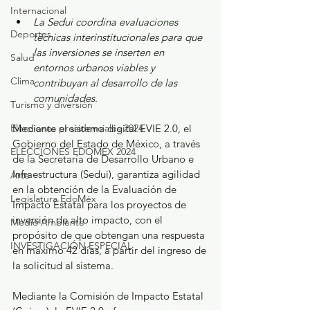
Internacional
La Sedui coordina evaluaciones 
Deportes
técnicas interinstitucionales para que 
las inversiones se inserten en 
Salud
entornos urbanos viables y 
Clima
contribuyan al desarrollo de las 
comunidades.
Turismo y diversión
Elecciones presidenciales 2024
Mediante el sistema digital EVIE 2.0, el 
Gobierno del Estado de México, a través 
ELECCIONES EDOMEX 2024
de la Secretaría de Desarrollo Urbano e 
Infraestructura (Sedui), garantiza agilidad 
Arte
en la obtención de la Evaluación de 
Legislatura EdoMéx
Impacto Estatal para los proyectos de 
inversión de alto impacto, con el 
Medio Ambiente
propósito de que obtengan una respuesta 
INVESTIGACIÓN ESPECIAL
en máximo 42 días, a partir del ingreso de 
la solicitud al sistema.
Mediante la Comisión de Impacto Estatal 