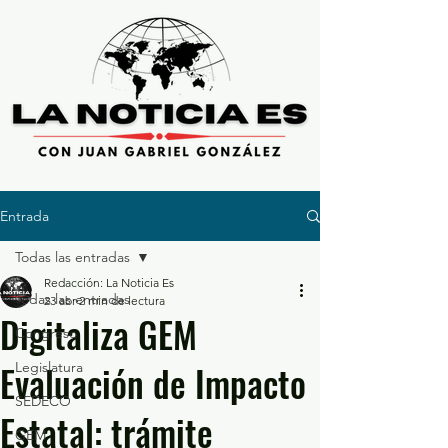
Entrada
Todas las entradas
Redacción: La Noticia Es
Todas las entradas
23 abr
2 min de lectura
Digitaliza GEM
Congreso
Evaluación de Impacto
Legislatura
SEDECO
Estatal: trámite
GEM