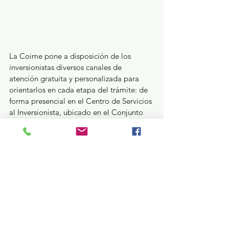
La Coime pone a disposición de los 
inversionistas diversos canales de 
atención gratuita y personalizada para 
orientarlos en cada etapa del trámite: de 
forma presencial en el Centro de Servicios 
al Inversionista, ubicado en el Conjunto 
SEDAGRO, en Metepec; de forma remota 
mediante videoconferencias, el correo 
electrónico 
asistencia.coime@edomex.gob.mx, y la 
línea telefónica 800 2026 463.
Asimismo, el portal oficial 
https://coime.edomex.gob.mx/ permite 
la consulta de requisitos, ingresar 
solicitudes y dar seguimiento a la gestión.