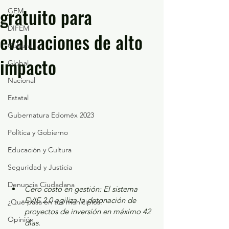
gratuito para
GEM
DIFEM
evaluaciones de alto
Cultura
impacto
Global
Nacional
Estatal
Gubernatura Edoméx 2023
Política y Gobierno
Educación y Cultura
Seguridad y Justicia
Denuncia Ciudadana
Cero costo en gestión: El sistema 
EVIE 2.0 agiliza la detonación de 
¿Qué pasa en tus municipios?
proyectos de inversión en máximo 42 
Opinión
días.