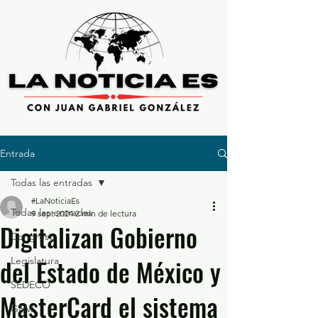
Entrada
Todas las entradas
#LaNoticiaEs
Todas las entradas
9 sept 2024
2 min de lectura
Digitalizan Gobierno
Congreso
del Estado de México y
Legislatura
SEDECO
MasterCard el sistema
GEM