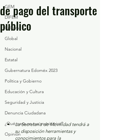
de pago del transporte
GEM
DIFEM
público
Cultura
Global
Nacional
Estatal
Gubernatura Edoméx 2023
Política y Gobierno
Educación y Cultura
Seguridad y Justicia
Denuncia Ciudadana
¿Qué pasa en tus municipios?
La Secretaría de Movilidad tendrá a 
su disposición herramientas y 
Opinión
conocimientos para la 