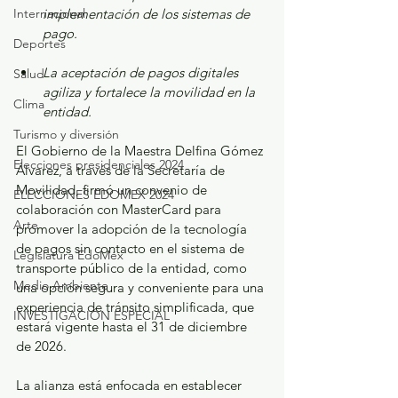
implementación de los sistemas de 
Internacional
pago.
Deportes
La aceptación de pagos digitales 
Salud
agiliza y fortalece la movilidad en la 
Clima
entidad.
Turismo y diversión
El Gobierno de la Maestra Delfina Gómez 
Elecciones presidenciales 2024
Álvarez, a través de la Secretaría de 
Movilidad, firmó un convenio de 
ELECCIONES EDOMEX 2024
colaboración con MasterCard para 
Arte
promover la adopción de la tecnología 
de pagos sin contacto en el sistema de 
Legislatura EdoMéx
transporte público de la entidad, como 
Medio Ambiente
una opción segura y conveniente para una 
experiencia de tránsito simplificada, que 
INVESTIGACIÓN ESPECIAL
estará vigente hasta el 31 de diciembre 
de 2026.
La alianza está enfocada en establecer 