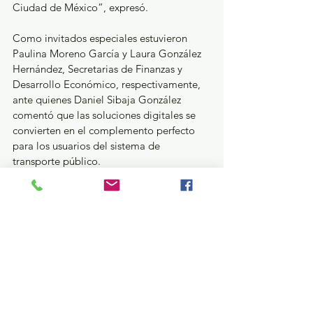
Ciudad de México”, expresó.
Como invitados especiales estuvieron 
Paulina Moreno García y Laura González 
Hernández, Secretarias de Finanzas y 
Desarrollo Económico, respectivamente, 
ante quienes Daniel Sibaja González 
comentó que las soluciones digitales se 
convierten en el complemento perfecto 
para los usuarios del sistema de 
transporte público.
Además, señaló que tecnologías como los 
pagos sin contacto son una forma fácil, 
rápida y práctica de realizar transacciones 
en situaciones que requieren una mayor 
velocidad para reducir las filas y evitar 
aglomeraciones, lo que para miles de 
mexiquenses es indispensable en sus 
trayectos.