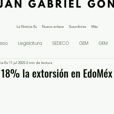
La Noticia Es
Nuevo enlace
Suscribirse
Más
eso
Legislatura
SEDECO
GEM
GEM
ia Es
statal
11 jul 2025
Gubernatura Edoméx 2023
2 min de lectura
Política y
 18% la extorsión en EdoMéx
eguridad y Justicia
Denuncia Ciudadana
ios?
Opinión
Internacional
Deportes