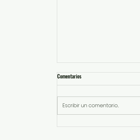
Comentarios
Escribir un comentario...
SSEM detiene a probables
responsables de robos con