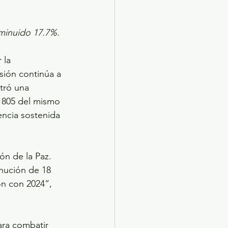
sminuido 17.7%.
sión continúa a 
tró una 
l 805 del mismo 
encia sostenida 
n de la Paz. 
nución de 18 
ón con 2024”, 
ara combatir 