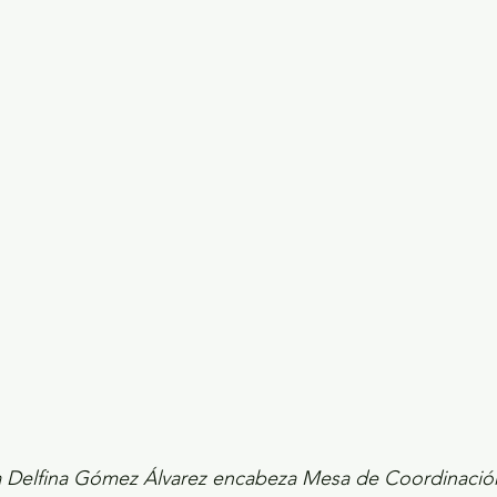
ecciones presidenciales 2024
ELECCIONES EDOME
dio Ambiente
INVESTIGACIÓN ESPECIAL
Delfina Gómez Álvarez encabeza Mesa de Coordinación 