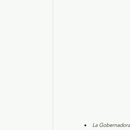
Turismo y diversión
El
Legislatura EdoMéx
Me
La Gobernadora 