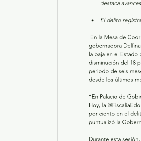
destaca avances
El delito regist
 En la Mesa de Coordinación para la Construcción de la Paz, encabezada por la 
gobernadora Delfina 
la baja en el Estado 
disminución del 18 p
periodo de seis mese
desde los últimos m
“En Palacio de Gobie
Hoy, la @FiscaliaEd
por ciento en el del
puntualizó la Gobern
Durante esta sesión,