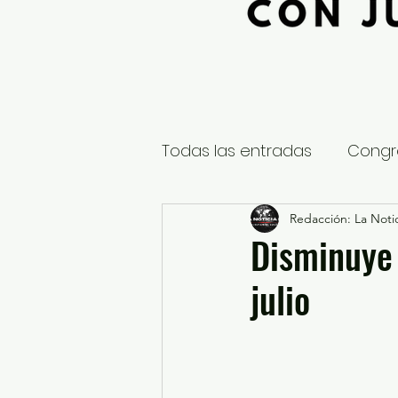
Todas las entradas
Congr
Global
Nacional
Redacción: La Notic
E
Disminuye
julio
Educación y Cultura
S
¿Qué pasa en tus municip