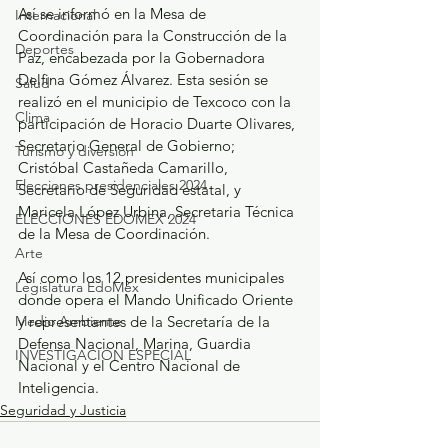
Así se informó en la Mesa de 
Internacional
Coordinación para la Construcción de la 
Deportes
Paz, encabezada por la Gobernadora 
Delfina Gómez Álvarez. Esta sesión se 
Salud
realizó en el municipio de Texcoco con la 
Clima
participación de Horacio Duarte Olivares, 
Secretario General de Gobierno; 
Turismo y diversión
Cristóbal Castañeda Camarillo, 
Elecciones presidenciales 2024
Secretario de Seguridad estatal, y 
Maricela López Urbina, Secretaria Técnica 
ELECCIONES EDOMEX 2024
de la Mesa de Coordinación.
Arte
Así como los 12 presidentes municipales 
Legislatura EdoMéx
donde opera el Mando Unificado Oriente 
Medio Ambiente
y representantes de la Secretaría de la 
Defensa Nacional, Marina, Guardia 
INVESTIGACIÓN ESPECIAL
Nacional y el Centro Nacional de 
Inteligencia.
Seguridad y Justicia