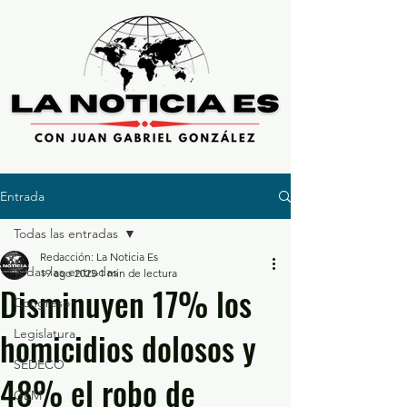
Entrada
Todas las entradas
Redacción: La Noticia Es
Todas las entradas
19 ago 2025
1 min de lectura
Disminuyen 17% los
Congreso
homicidios dolosos y
Legislatura
SEDECO
48% el robo de
GEM