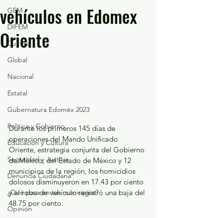
vehículos en Edomex
GEM
DIFEM
Oriente
Cultura
Global
Nacional
Estatal
Gubernatura Edoméx 2023
Política y Gobierno
Durante los primeros 145 días de 
operaciones del Mando Unificado 
Educación y Cultura
Oriente, estrategia conjunta del Gobierno 
Seguridad y Justicia
de México, del Estado de México y 12 
municipios de la región, los homicidios 
Denuncia Ciudadana
dolosos disminuyeron en 17.43 por ciento 
¿Qué pasa en tus municipios?
y el robo de vehículo registró una baja del 
48.75 por ciento.
Opinión