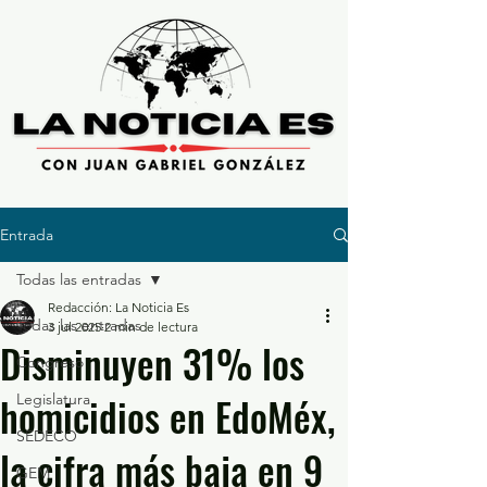
Entrada
Todas las entradas
Redacción: La Noticia Es
Todas las entradas
3 jul 2025
2 min de lectura
Disminuyen 31% los
Congreso
homicidios en EdoMéx,
Legislatura
SEDECO
la cifra más baja en 9
GEM