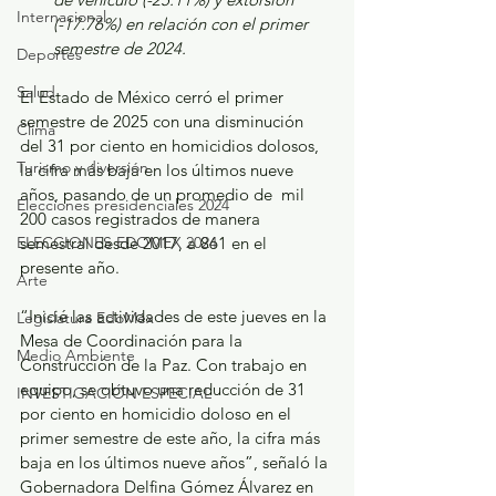
Internacional
(-17.76%) en relación con el primer 
semestre de 2024.
Deportes
Salud
El Estado de México cerró el primer 
semestre de 2025 con una disminución 
Clima
del 31 por ciento en homicidios dolosos, 
Turismo y diversión
la cifra más baja en los últimos nueve 
años, pasando de un promedio de  mil 
Elecciones presidenciales 2024
200 casos registrados de manera 
ELECCIONES EDOMEX 2024
semestral desde 2017, a 861 en el 
presente año. 
Arte
“Inicié las actividades de este jueves en la 
Legislatura EdoMéx
Mesa de Coordinación para la 
Medio Ambiente
Construcción de la Paz. Con trabajo en 
equipo, se obtuvo una reducción de 31 
INVESTIGACIÓN ESPECIAL
por ciento en homicidio doloso en el 
primer semestre de este año, la cifra más 
baja en los últimos nueve años”, señaló la 
Gobernadora Delfina Gómez Álvarez en 