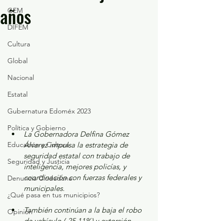
años
GEM
DIFEM
Cultura
Global
Nacional
Estatal
Gubernatura Edoméx 2023
Política y Gobierno
La Gobernadora Delfina Gómez 
Educación y Cultura
Álvarez impulsa la estrategia de 
seguridad estatal con trabajo de 
Seguridad y Justicia
inteligencia, mejores policías, y 
coordinación con fuerzas federales y 
Denuncia Ciudadana
municipales.
¿Qué pasa en tus municipios?
También continúan a la baja el robo 
Opinión
de vehículo (-25.11%) y extorsión 