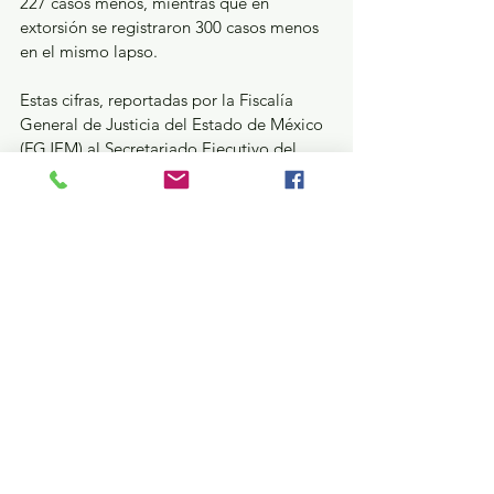
227 casos menos, mientras que en 
extorsión se registraron 300 casos menos 
en el mismo lapso.
Estas cifras, reportadas por la Fiscalía 
General de Justicia del Estado de México 
(FGJEM) al Secretariado Ejecutivo del 
Sistema Nacional de Seguridad Pública, 
reflejan uno de los inicios de año más 
favorables en materia de seguridad 
pública en casi una década. A la sesión 
número 448 de la Mesa de Coordinación 
para la Construcción de la Paz asistieron 
Horacio Duarte, Secretario General de 
Gobierno; Cristóbal Castañeda 
Camarillo, Secretario de Seguridad 
Estatal; José Luis Cervantes Martínez; así 
como representantes de la Defensa, 
Marina, Guardia Nacional y el Centro 
Nacional de Inteligencia.