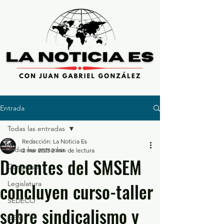
Entrada
Todas las entradas
Redacción: La Noticia Es
Todas las entradas
2 mar 2025
2 min de lectura
Docentes del SMSEM
Congreso
concluyen curso-taller
Legislatura
SEDECO
sobre sindicalismo y
GEM