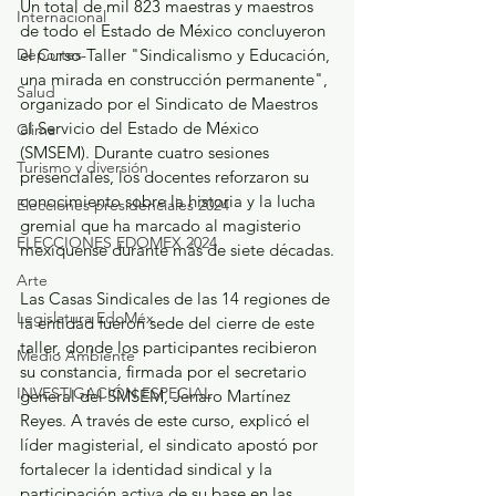
Un total de mil 823 maestras y maestros 
Internacional
de todo el Estado de México concluyeron 
el Curso-Taller "Sindicalismo y Educación, 
Deportes
una mirada en construcción permanente", 
Salud
organizado por el Sindicato de Maestros 
al Servicio del Estado de México 
Clima
(SMSEM). Durante cuatro sesiones 
Turismo y diversión
presenciales, los docentes reforzaron su 
conocimiento sobre la historia y la lucha 
Elecciones presidenciales 2024
gremial que ha marcado al magisterio 
ELECCIONES EDOMEX 2024
mexiquense durante más de siete décadas.
Arte
Las Casas Sindicales de las 14 regiones de 
Legislatura EdoMéx
la entidad fueron sede del cierre de este 
taller, donde los participantes recibieron 
Medio Ambiente
su constancia, firmada por el secretario 
INVESTIGACIÓN ESPECIAL
general del SMSEM, Jenaro Martínez 
Reyes. A través de este curso, explicó el 
líder magisterial, el sindicato apostó por 
fortalecer la identidad sindical y la 
participación activa de su base en las 