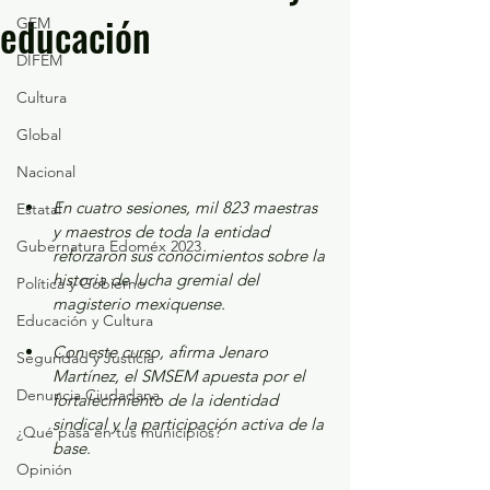
educación
GEM
DIFEM
Cultura
Global
Nacional
En cuatro sesiones, mil 823 maestras 
Estatal
y maestros de toda la entidad 
Gubernatura Edoméx 2023
reforzaron sus conocimientos sobre la 
historia de lucha gremial del 
Política y Gobierno
magisterio mexiquense.
Educación y Cultura
Con este curso, afirma Jenaro 
Seguridad y Justicia
Martínez, el SMSEM apuesta por el 
Denuncia Ciudadana
fortalecimiento de la identidad 
sindical y la participación activa de la 
¿Qué pasa en tus municipios?
base.
Opinión