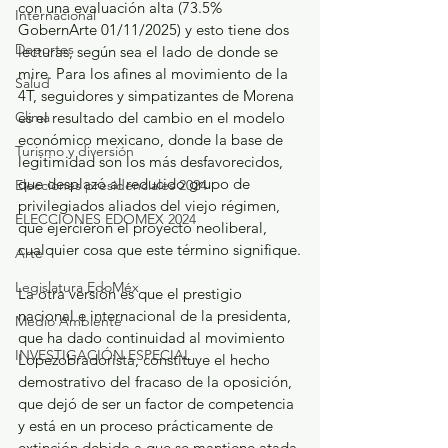
con una evaluación alta (73.5% 
Internacional
GobernArte 01/11/2025) y esto tiene dos 
Deportes
lecturas, según sea el lado de donde se 
mire. Para los afines al movimiento de la 
Salud
4T, seguidores y simpatizantes de Morena 
es el resultado del cambio en el modelo 
Clima
económico mexicano, donde la base de 
Turismo y diversión
legitimidad son los más desfavorecidos, 
que desplazó al reducido grupo de 
Elecciones presidenciales 2024
privilegiados aliados del viejo régimen, 
ELECCIONES EDOMEX 2024
que ejercieron el proyecto neoliberal, 
cualquier cosa que este término signifique.
Arte
Legislatura EdoMéx
La otra versión es que el prestigio 
nacional e internacional de la presidenta, 
Medio Ambiente
que ha dado continuidad al movimiento 
INVESTIGACIÓN ESPECIAL
Lopezobradorista, constituye el hecho 
demostrativo del fracaso de la oposición, 
que dejó de ser un factor de competencia 
y está en un proceso prácticamente de 
extinción debido a que se mantiene atada 