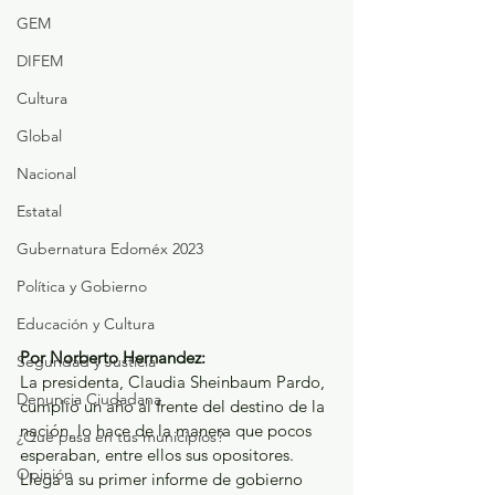
GEM
DIFEM
Cultura
Global
Nacional
Estatal
Gubernatura Edoméx 2023
Política y Gobierno
Educación y Cultura
Por Norberto Hernandez: 
Seguridad y Justicia
La presidenta, Claudia Sheinbaum Pardo, 
Denuncia Ciudadana
cumplió un año al frente del destino de la 
nación, lo hace de la manera que pocos 
¿Qué pasa en tus municipios?
esperaban, entre ellos sus opositores. 
Opinión
Llega a su primer informe de gobierno 