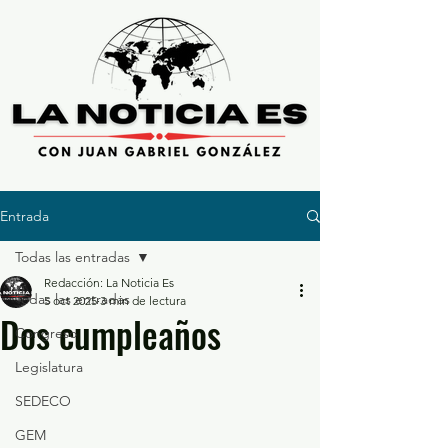
Entrada
Todas las entradas
Redacción: La Noticia Es
Todas las entradas
5 oct 2025
3 min de lectura
Dos cumpleaños
Congreso
Legislatura
SEDECO
GEM