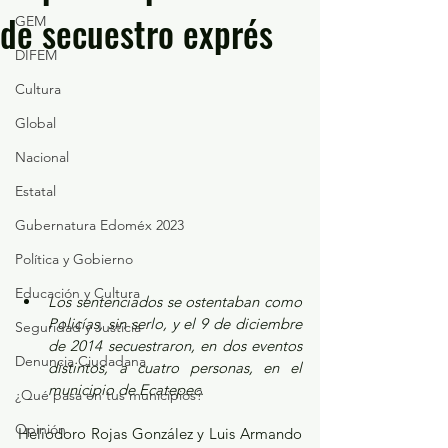
de secuestro exprés
GEM
DIFEM
Cultura
Global
Nacional
Estatal
Gubernatura Edoméx 2023
Política y Gobierno
Educación y Cultura
Los sentenciados se ostentaban como 
Policías, sin serlo, y el 9 de diciembre 
Seguridad y Justicia
de 2014 secuestraron, en dos eventos 
Denuncia Ciudadana
distintos, a cuatro personas, en el 
municipio de Ecatepec.
¿Qué pasa en tus municipios?
Opinión
Heliodoro Rojas González y Luis Armando 