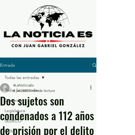
Entrada
Todas las entradas
#LaNoticiaEs
Todas las entradas
8 jul 2020
2 min de lectura
Dos sujetos son
Congreso
condenados a 112 años
Legislatura
SEDECO
de prisión por el delito
GEM