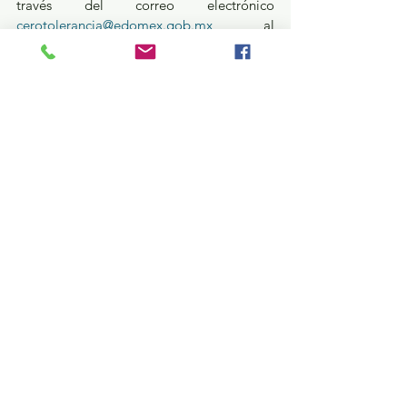
través del correo electrónico 
cerotolerancia@edomex.gob.mx
, al 
número telefónico 800 7028770, o bien, 
por medio de la aplicación FGJEdomex, 
la cual está disponible de manera gratuita 
para todos los teléfonos inteligentes de 
los sistemas iOS y Android.
Seguridad y Justicia
Ver todo
Entradas recientes