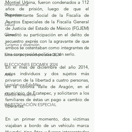
Montiel Urbina, fueron condenados a 112 
Internacional
años de prisión, luego de que el 
Deportes
Representante Social de la Fiscalía de 
Asuntos Especiales de la Fiscalía General 
Salud
de Justicia del Estado de México (FGJEM) 
acreditó su participación en el delito de 
Clima
secuestro exprés con la agravante de que 
Turismo y diversión
ambos se ostentaban como integrantes de 
una corporación policiaca, sin serlo.
Elecciones presidenciales 2024
ELECCIONES EDOMEX 2024
En el mes de diciembre del año 2014, 
estos individuos y dos sujetos más 
Arte
privaron de la libertad a cuatro personas, 
Legislatura EdoMéx
en la colonia Valle de Aragón, en el 
municipio de Ecatepec, y solicitaron a los 
Medio Ambiente
familiares de éstas un pago a cambio de 
INVESTIGACIÓN ESPECIAL
liberarlas.
En un primer momento, dos víctimas 
viajaban a bordo de un vehículo marca 
Hyundai, tipo Atos, y fueron interceptados 