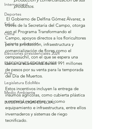
Internacional
productos.
Deportes
 El Gobierno de Delfina Gómez Álvarez, a 
Salud
través de la Secretaría del Campo, otorga 
con el Programa Transformando el 
Clima
Campo, apoyos directos a los floricultores 
Turismo y diversión
para la producción, infraestructura y 
comercialización de flores como el 
Elecciones presidenciales 2024
cempasúchil, con el que se espera una 
ELECCIONES EDOMEX 2024
derrama económica de mil 991 millones 
de pesos por su venta para la temporada 
Arte
del Día de Muertos.
Legislatura EdoMéx
Estos incentivos incluyen la entrega de 
Medio Ambiente
insumos agrícolas, como cubierta plástica 
y material vegetativo, así como 
INVESTIGACIÓN ESPECIAL
equipamiento e infraestructura, entre ellos 
invernaderos y sistemas de riego 
tecnificado.