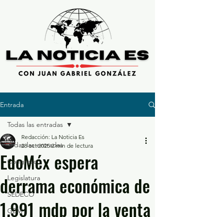
Entrada
Todas las entradas
Redacción: La Noticia Es
Todas las entradas
28 oct 2025
2 min de lectura
EdoMéx espera
Congreso
derrama económica de
Legislatura
SEDECO
1,991 mdp por la venta
GEM