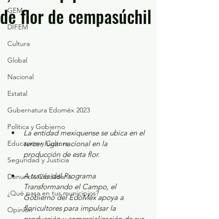
de flor de cempasúchil
GEM
DIFEM
Cultura
Global
Nacional
Estatal
Gubernatura Edoméx 2023
Política y Gobierno
La entidad mexiquense se ubica en el 
Educación y Cultura
tercer lugar nacional en la 
producción de esta flor.
Seguridad y Justicia
A través del Programa 
Denuncia Ciudadana
Transformando el Campo, el 
¿Qué pasa en tus municipios?
Gobierno del EdoMéx apoya a 
floricultores para impulsar la 
Opinión
producción y comercialización de sus 