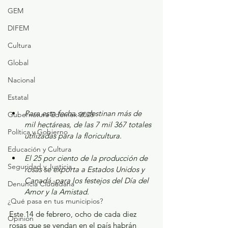
GEM
DIFEM
Cultura
Global
Nacional
Estatal
Para esta fecha se destinan más de 
Gubernatura Edoméx 2023
mil hectáreas, de las 7 mil 367 totales 
Política y Gobierno
utilizadas para la floricultura.
Educación y Cultura
El 25 por ciento de la producción de 
Seguridad y Justicia
rosas se exporta a Estados Unidos y 
Canadá, para los festejos del Día del 
Denuncia Ciudadana
Amor y la Amistad.
¿Qué pasa en tus municipios?
Este 14 de febrero, ocho de cada diez 
Opinión
rosas que se vendan en el país habrán 