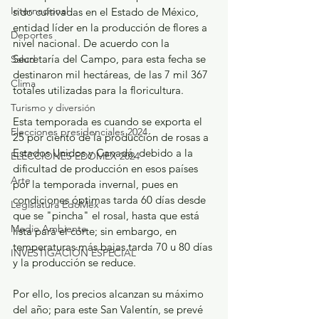
Internacional
sido cultivadas en el Estado de México, 
entidad líder en la producción de flores a 
Deportes
nivel nacional. De acuerdo con la 
Secretaría del Campo, para esta fecha se 
Salud
destinaron mil hectáreas, de las 7 mil 367 
Clima
totales utilizadas para la floricultura.
Turismo y diversión
Esta temporada es cuando se exporta el 
Elecciones presidenciales 2024
25 por ciento de la producción de rosas a 
Estados Unidos y Canadá, debido a la 
ELECCIONES EDOMEX 2024
dificultad de producción en esos países 
Arte
por la temporada invernal, pues en 
condiciones óptimas tarda 60 días desde 
Legislatura EdoMéx
que se "pincha" el rosal, hasta que está 
Medio Ambiente
lista para el corte; sin embargo, en 
temperaturas más bajas tarda 70 u 80 días 
INVESTIGACIÓN ESPECIAL
y la producción se reduce.
Por ello, los precios alcanzan su máximo 
del año; para este San Valentín, se prevé 