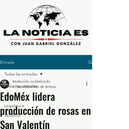
Entrada
Todas las entradas
Redacción: La Noticia Es
Todas las entradas
11 feb 2025
2 min de lectura
EdoMéx lidera
Congreso
producción de rosas en
Legislatura
SEDECO
San Valentín
GEM