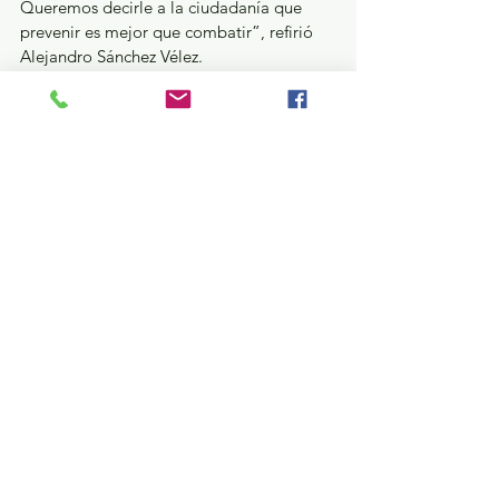
Queremos decirle a la ciudadanía que 
prevenir es mejor que combatir”, refirió 
Alejandro Sánchez Vélez.
La ciudadanía mexiquense puede reportar 
cualquier incendio forestal al Teléfono de 
Emergencia 911 o al Teléfono Rojo de 
Probosque: 800 590 17 00 las 24 horas, 
los 365 días del año.
Medio Ambiente
Ver todo
Entradas recientes