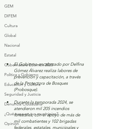
GEM
DIFEM
Cultura
Global
Nacional
Estatal
El Gobierno encabezado por Delfina 
Gubernatura Edoméx 2023
Gómez Álvarez realiza labores de 
Política y Gobierno
prevención y capacitación, a través 
de la Protectora de Bosques 
Educación y Cultura
(Probosque).
Seguridad y Justicia
Durante la temporada 2024, se 
Denuncia Ciudadana
atendieron mil 205 incendios 
¿Qué pasa en tus municipios?
forestales, con el apoyo de más de 
mil combatientes y 102 brigadas 
Opinión
federales, estatales, municipales y 