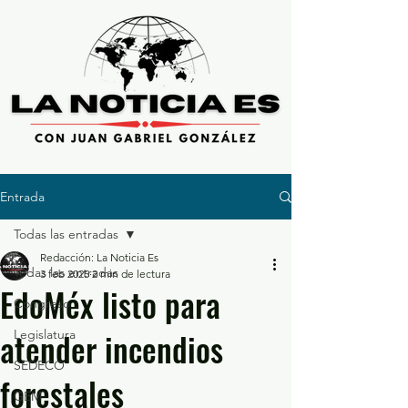
Entrada
Todas las entradas
Redacción: La Noticia Es
Todas las entradas
3 feb 2025
2 min de lectura
EdoMéx listo para
Congreso
atender incendios
Legislatura
SEDECO
forestales
GEM