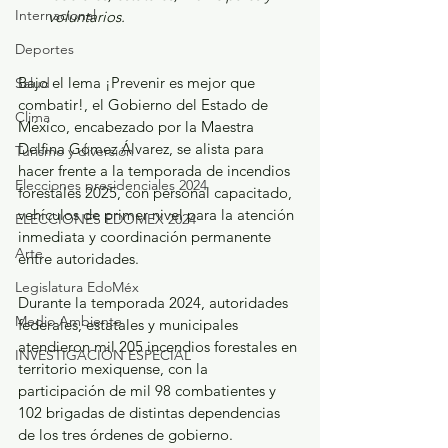
Internacional
voluntarios.
Deportes
Bajo el lema ¡Prevenir es mejor que 
Salud
combatir!, el Gobierno del Estado de 
Clima
México, encabezado por la Maestra 
Delfina Gómez Álvarez, se alista para 
Turismo y diversión
hacer frente a la temporada de incendios 
Elecciones presidenciales 2024
forestales 2025, con personal capacitado, 
vehículos de primer nivel para la atención 
ELECCIONES EDOMEX 2024
inmediata y coordinación permanente 
Arte
entre autoridades.
Legislatura EdoMéx
Durante la temporada 2024, autoridades 
Medio Ambiente
federales, estatales y municipales 
atendieron mil 205 incendios forestales en 
INVESTIGACIÓN ESPECIAL
territorio mexiquense, con la 
participación de mil 98 combatientes y 
102 brigadas de distintas dependencias 
de los tres órdenes de gobierno. 