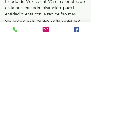
Estado de México (ISEM) se ha fortalecido 
en la presente administración, pues la 
entidad cuenta con la red de frío más 
grande del país, ya que se ha adquirido 
una Cámara Fría Híbrida para el 
resguardo de biológicos y 14 vehículos 
destinados al traslado de vacunas a los 
125 municipios del Estado, lo que 
garantiza su conservación y distribución 
oportuna.
GEM
Ver todo
Entradas recientes