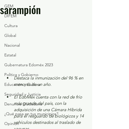
sarampión
GEM
DIFEM
Cultura
Global
Nacional
Estatal
Gubernatura Edoméx 2023
Política y Gobierno
Destaca la inmunización del 96 % en 
menores de un año.
Educación y Cultura
Seguridad y Justicia
El EdoMéx cuenta con la red de frío 
más grande del país, con la 
Denuncia Ciudadana
adquisición de una Cámara Híbrida 
¿Qué pasa en tus municipios?
para el resguardo de biológicos y 14 
vehículos destinados al traslado de 
Opinión
vacunas.