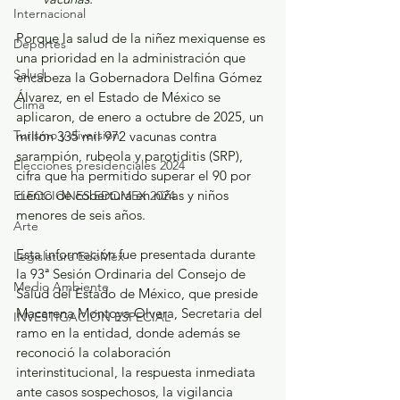
Internacional
Porque la salud de la niñez mexiquense es 
Deportes
una prioridad en la administración que 
Salud
encabeza la Gobernadora Delfina Gómez 
Álvarez, en el Estado de México se 
Clima
aplicaron, de enero a octubre de 2025, un 
Turismo y diversión
millón 335 mil 972 vacunas contra 
sarampión, rubeola y parotiditis (SRP), 
Elecciones presidenciales 2024
cifra que ha permitido superar el 90 por 
ciento de cobertura en niñas y niños 
ELECCIONES EDOMEX 2024
menores de seis años.
Arte
Esta información fue presentada durante 
Legislatura EdoMéx
la 93ª Sesión Ordinaria del Consejo de 
Medio Ambiente
Salud del Estado de México, que preside 
Macarena Montoya Olvera, Secretaria del 
INVESTIGACIÓN ESPECIAL
ramo en la entidad, donde además se 
reconoció la colaboración 
interinstitucional, la respuesta inmediata 
ante casos sospechosos, la vigilancia 