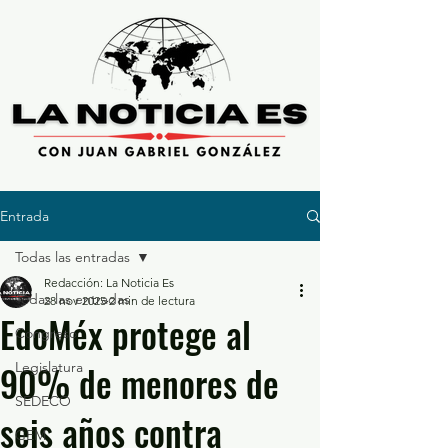
Entrada
Todas las entradas
Redacción: La Noticia Es
Todas las entradas
28 nov 2025
2 min de lectura
EdoMéx protege al
Congreso
90% de menores de
Legislatura
SEDECO
seis años contra
GEM