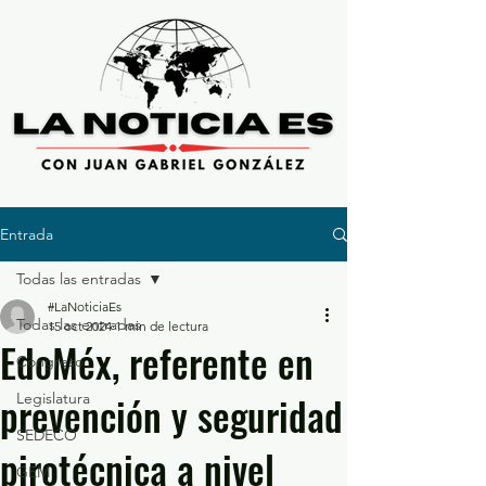
Entrada
Todas las entradas
#LaNoticiaEs
Todas las entradas
15 oct 2024
1 min de lectura
EdoMéx, referente en
Congreso
prevención y seguridad
Legislatura
SEDECO
pirotécnica a nivel
GEM