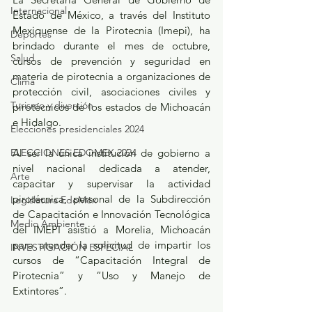
Internacional
Estado de México, a través del Instituto 
Mexiquense de la Pirotecnia (Imepi), ha 
Deportes
brindado durante el mes de octubre, 
Salud
cursos de prevención y seguridad en 
materia de pirotecnia a organizaciones de 
Clima
protección civil, asociaciones civiles y 
Turismo y diversión
pirotécnicos de los estados de Michoacán 
e Hidalgo.
Elecciones presidenciales 2024
Al ser la única institución de gobierno a 
ELECCIONES EDOMEX 2024
nivel nacional dedicada a atender, 
Arte
capacitar y supervisar la actividad 
pirotécnica, personal de la Subdirección 
Legislatura EdoMéx
de Capacitación e Innovación Tecnológica 
Medio Ambiente
del IMEPI asistió a Morelia, Michoacán 
para atender la solicitud de impartir los 
INVESTIGACIÓN ESPECIAL
cursos de “Capacitación Integral de 
Pirotecnia” y “Uso y Manejo de 
Extintores”.