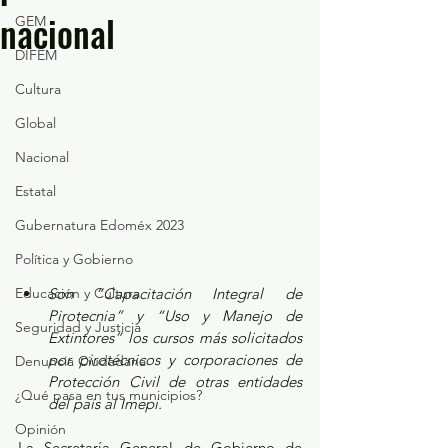
nacional
GEM
DIFEM
Cultura
Global
Nacional
Estatal
Gubernatura Edoméx 2023
Política y Gobierno
Son “Capacitación Integral de 
Educación y Cultura
Pirotecnia” y “Uso y Manejo de 
Seguridad y Justicia
Extintores” los cursos más solicitados 
por pirotécnicos y corporaciones de 
Denuncia Ciudadana
Protección Civil de otras entidades 
¿Qué pasa en tus municipios?
del país al Imepi.
Opinión
La Secretaría General de Gobierno de 