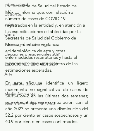
Internacional
La Secretaría de Salud del Estado de 
México informa que, con relación al 
Deportes
número de casos de COVID-19 
Salud
registrados en la entidad y, en atención a 
las especificaciones establecidas por la 
Clima
Secretaría de Salud del Gobierno de 
Turismo y diversión
México, mantiene vigilancia 
epidemiológica de esta y otras 
Elecciones presidenciales 2024
enfermedades respiratorias y hasta el 
momento, se encuentra dentro de las 
ELECCIONES EDOMEX 2024
estimaciones esperadas.
Arte
En este año se identifica un ligero 
Legislatura EdoMéx
incremento no significativo de casos de 
Medio Ambiente
SARS-CoV-2 en las últimas dos semanas; 
por el contrario, en comparación con el 
INVESTIGACIÓN ESPECIAL
año 2023 se presenta una disminución del 
52.2 por ciento en casos sospechosos y un 
40.9 por ciento en casos confirmados.