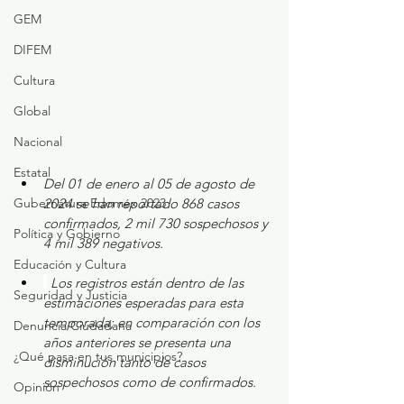
GEM
DIFEM
Cultura
Global
Nacional
Estatal
Del 01 de enero al 05 de agosto de 
Gubernatura Edoméx 2023
2024 se han reportado 868 casos 
confirmados, 2 mil 730 sospechosos y 
Política y Gobierno
4 mil 389 negativos.
Educación y Cultura
Los registros están dentro de las 
Seguridad y Justicia
estimaciones esperadas para esta 
temporada; en comparación con los 
Denuncia Ciudadana
años anteriores se presenta una 
¿Qué pasa en tus municipios?
disminución tanto de casos 
sospechosos como de confirmados.
Opinión