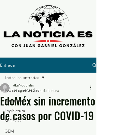
Entrada
Todas las entradas
#LaNoticiaEs
Todas las entradas
14 ago 2024
2 min de lectura
EdoMéx sin incremento
Congreso
de casos por COVID-19
Legislatura
SEDECO
GEM