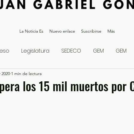
La Noticia Es
Nuevo enlace
Suscribirse
Más
eso
Legislatura
SEDECO
GEM
GEM
v 2020
statal
1 min de lectura
Gubernatura Edoméx 2023
Política y
era los 15 mil muertos por 
eguridad y Justicia
Denuncia Ciudadana
ios?
Opinión
Internacional
Deportes