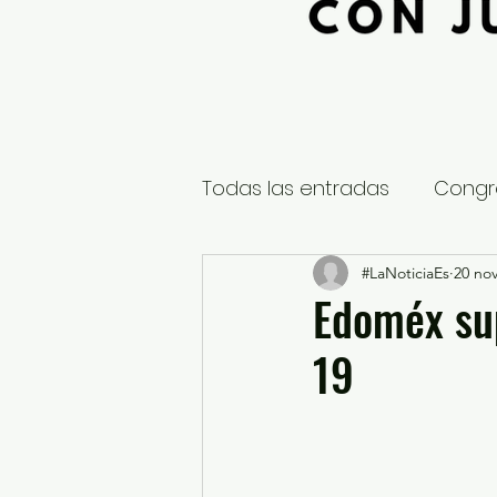
Todas las entradas
Congr
Global
Nacional
#LaNoticiaEs
20 no
E
Edoméx sup
19
Educación y Cultura
S
¿Qué pasa en tus municip