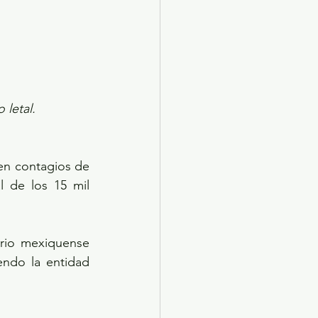
 letal.
en contagios de 
 de los 15 mil 
orio mexiquense 
endo la entidad 