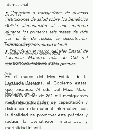
Internacional
• Capacitan a trabajadores de diversas 
Deportes
instituciones de salud sobre los beneficios 
Salud
de la alimentación al seno materno 
durante los primeros seis meses de vida 
Clima
con el fin de reducir la desnutrición, 
Turismo y diversión
morbilidad y mortalidad infantil.
• Difunde en el marco del Mes Estatal de 
Elecciones presidenciales 2024
Lactancia Materna, más de 100 mil 
contenidos referentes a esta práctica.
ELECCIONES EDOMEX 2024
Arte
En el marco del Mes Estatal de la 
Lactancia Materna, el Gobierno estatal 
Legislatura EdoMéx
que encabeza Alfredo Del Mazo Maza, 
Medio Ambiente
benefició a más de 261 mil mexiquenses 
mediante actividades de capacitación y 
INVESTIGACIÓN ESPECIAL
distribución de material informativo, con 
la finalidad de promover esta práctica y 
reducir la desnutrición, morbilidad y 
mortalidad infantil.