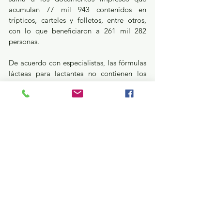
acumulan 77 mil 943 contenidos en 
trípticos, carteles y folletos, entre otros, 
con lo que beneficiaron a 261 mil 282 
personas.
De acuerdo con especialistas, las fórmulas 
lácteas para lactantes no contienen los 
anticuerpos que hay en la leche materna, 
que son únicos. La leche en polvo conlleva 
riesgos asociados al uso de agua insalubre 
y de material no esterilizado o a la 
presencia de bacterias en la preparación, 
por lo que es vital promover la 
alimentación al seno materno como el 
ideal y óptimo para los bebés.
Estatal