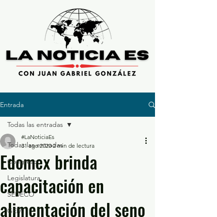
Entrada
Todas las entradas
#LaNoticiaEs
Todas las entradas
31 ago 2020
2 min de lectura
Edomex brinda
Congreso
capacitación en
Legislatura
SEDECO
alimentación del seno
GEM