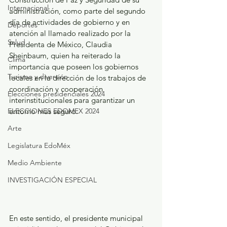
Internacional
administración, como parte del segundo 
día de actividades de gobierno y en 
Deportes
atención al llamado realizado por la 
Salud
Presidenta de México, Claudia 
Sheinbaum, quien ha reiterado la 
Clima
importancia que poseen los gobiernos 
Turismo y diversión
locales en la dirección de los trabajos de 
coordinación y cooperación
Elecciones presidenciales 2024
interinstitucionales para garantizar un 
ELECCIONES EDOMEX 2024
entorno más seguro.
Arte
Legislatura EdoMéx
Medio Ambiente
INVESTIGACIÓN ESPECIAL
En este sentido, el presidente municipal 