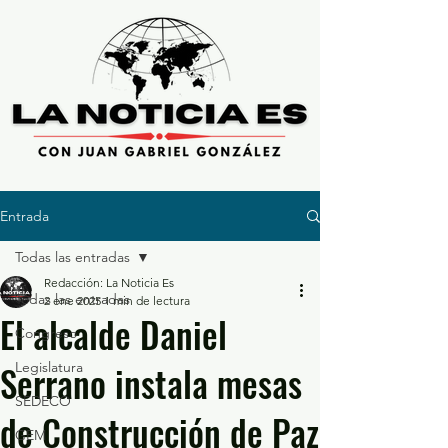
Entrada
Todas las entradas
Redacción: La Noticia Es
Todas las entradas
2 ene 2025
1 min de lectura
El alcalde Daniel
Congreso
Serrano instala mesas
Legislatura
SEDECO
de Construcción de Paz
GEM