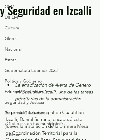
y Seguridad en Izcalli
GEM
DIFEM
Cultura
Global
Nacional
Estatal
Gubernatura Edoméx 2023
Política y Gobierno
La erradicación de Alerta de Género 
Educación y Cultura
en Cuautitlán Izcalli, una de las tareas 
prioritarias de la administración.
Seguridad y Justicia
El presidente municipal de Cuautitlán 
Denuncia Ciudadana
Izcalli, Daniel Serrano, encabezó este 
¿Qué pasa en tus municipios?
jueves la instalación de la primera Mesa 
de Coordinación Territorial para la 
Opinión
Construcción de Paz y Seguridad de su 