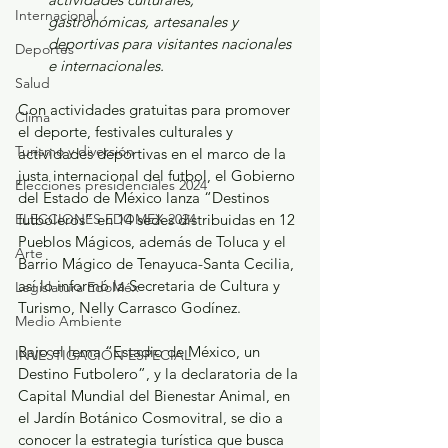
Internacional
gastronómicas, artesanales y 
deportivas para visitantes nacionales 
Deportes
e internacionales.
Salud
Con actividades gratuitas para promover 
Clima
el deporte, festivales culturales y 
Turismo y diversión
actividades deportivas en el marco de la 
justa internacional del futbol, el Gobierno 
Elecciones presidenciales 2024
del Estado de México lanza “Destinos 
ELECCIONES EDOMEX 2024
futboleros” en 14 sedes distribuidas en 12 
Pueblos Mágicos, además de Toluca y el 
Arte
Barrio Mágico de Tenayuca-Santa Cecilia, 
así lo informó la Secretaria de Cultura y 
Legislatura EdoMéx
Turismo, Nelly Carrasco Godínez.
Medio Ambiente
Bajo el lema “Estadio de México, un 
INVESTIGACIÓN ESPECIAL
Destino Futbolero”, y la declaratoria de la 
Capital Mundial del Bienestar Animal, en 
el Jardín Botánico Cosmovitral, se dio a 
conocer la estrategia turística que busca 