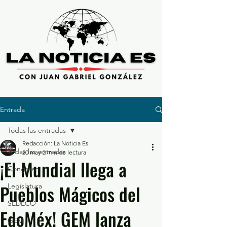
Entrada
Todas las entradas
Redacción: La Noticia Es
Todas las entradas
20 may
2 min de lectura
¡El Mundial llega a
Congreso
Pueblos Mágicos del
Legislatura
SEDECO
EdoMéx! GEM lanza
GEM