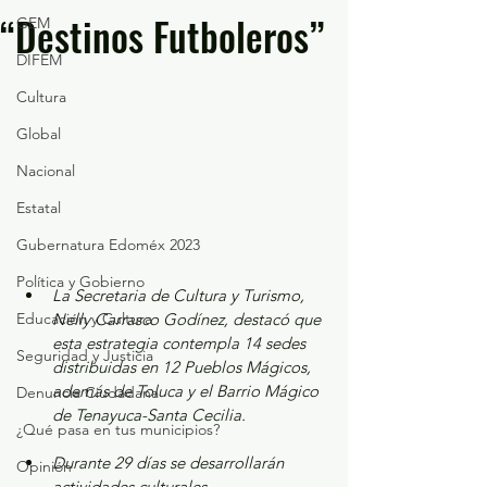
“Destinos Futboleros”
GEM
DIFEM
Cultura
Global
Nacional
Estatal
Gubernatura Edoméx 2023
Política y Gobierno
La Secretaria de Cultura y Turismo, 
Educación y Cultura
Nelly Carrasco Godínez, destacó que 
esta estrategia contempla 14 sedes 
Seguridad y Justicia
distribuidas en 12 Pueblos Mágicos, 
además de Toluca y el Barrio Mágico 
Denuncia Ciudadana
de Tenayuca-Santa Cecilia.
¿Qué pasa en tus municipios?
Durante 29 días se desarrollarán 
Opinión
actividades culturales, 