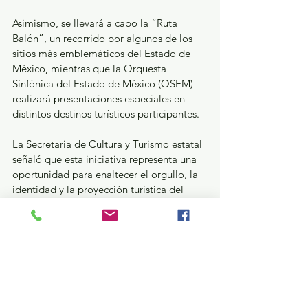
Asimismo, se llevará a cabo la “Ruta 
Balón”, un recorrido por algunos de los 
sitios más emblemáticos del Estado de 
México, mientras que la Orquesta 
Sinfónica del Estado de México (OSEM) 
realizará presentaciones especiales en 
distintos destinos turísticos participantes.
La Secretaria de Cultura y Turismo estatal 
señaló que esta iniciativa representa una 
oportunidad para enaltecer el orgullo, la 
identidad y la proyección turística del 
Estado de México a través de una 
celebración que unirá cultura, tradición y 
pasión deportiva. Con estas acciones, el 
Gobierno del Estado de México, 
encabezado por la Maestra Delfina 
Gómez Álvarez, consolida la oferta 
turística de la entidad con destinos 