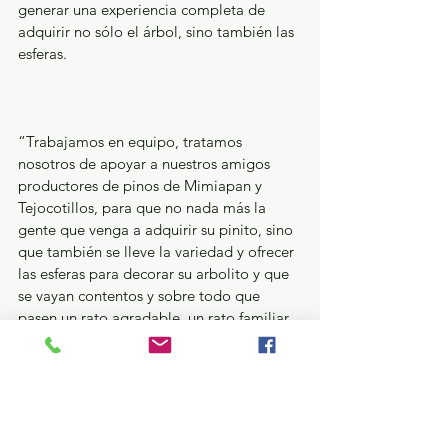
generar una experiencia completa de 
adquirir no sólo el árbol, sino también las 
esferas.
“Trabajamos en equipo, tratamos 
nosotros de apoyar a nuestros amigos 
productores de pinos de Mimiapan y 
Tejocotillos, para que no nada más la 
gente que venga a adquirir su pinito, sino 
que también se lleve la variedad y ofrecer 
las esferas para decorar su arbolito y que 
se vayan contentos y sobre todo que 
pasen un rato agradable, un rato familiar 
en donde valga la pena el viaje”, refirió 
Alejandra Esquivel.
Turismo y diversión