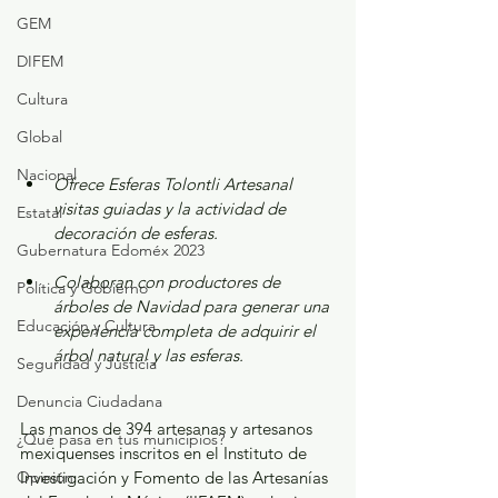
GEM
DIFEM
Cultura
Global
Nacional
Ofrece Esferas Tolontli Artesanal 
visitas guiadas y la actividad de 
Estatal
decoración de esferas.
Gubernatura Edoméx 2023
Colaboran con productores de 
Política y Gobierno
árboles de Navidad para generar una 
Educación y Cultura
experiencia completa de adquirir el 
árbol natural y las esferas.
Seguridad y Justicia
Denuncia Ciudadana
Las manos de 394 artesanas y artesanos 
¿Qué pasa en tus municipios?
mexiquenses inscritos en el Instituto de 
Opinión
Investigación y Fomento de las Artesanías 