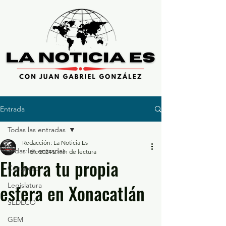
Entrada
Todas las entradas
Redacción: La Noticia Es
Todas las entradas
11 dic 2024
2 min de lectura
Elabora tu propia
Congreso
esfera en Xonacatlán
Legislatura
SEDECO
GEM