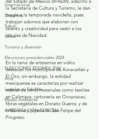
del Estado de México (IIFAEM), adscrito a 
Internacional
la Secretaría de Cultura y Turismo, le dan 
magia a la temporada navideña, pues 
Deportes
trabajan adornos que elaboran con 
Salud
talento y creatividad para vestir a los 
árboles de Navidad.
Clima
Turismo y diversión
Elecciones presidenciales 2024
En la rama de artesanías en vidrio 
ELECCIONES EDOMEX 2024
destacan los municipios de Xonacatlán y 
El Oro; sin embargo, la entidad 
Arte
mexiquense se caracteriza por realizar 
Legislatura EdoMéx
esferas de otros materiales como textiles 
en Calimaya; cartonería en Ocoyoacac; 
Medio Ambiente
fibras vegetales en Donato Guerra; y de 
INVESTIGACIÓN ESPECIAL
orfebrería y joyería en San Felipe del 
Progreso.