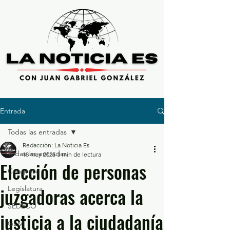
Entrada
Todas las entradas
Redacción: La Noticia Es
Todas las entradas
18 may 2025
3 min de lectura
Elección de personas
Congreso
juzgadoras acerca la
Legislatura
SEDECO
justicia a la ciudadanía
GEM