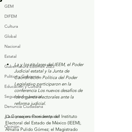
GEM
DIFEM
Cultura
Global
Nacional
Estatal
La y los titulares del IEEM, el Poder 
Gubernatura Edoméx 2023
Judicial estatal y la Junta de 
Política y Gobierno
Coordinación Política del Poder 
Legislativo participaron en la 
Educación y Cultura
conferencia Los nuevos desafíos de 
Seguridad y Justicia
los órganos electorales ante la 
reforma judicial. 
Denuncia Ciudadana
La Consejera Presidenta del Instituto 
¿Qué pasa en tus municipios?
Electoral del Estado de México (IEEM), 
Opinión
Amalia Pulido Gómez; el Magistrado 