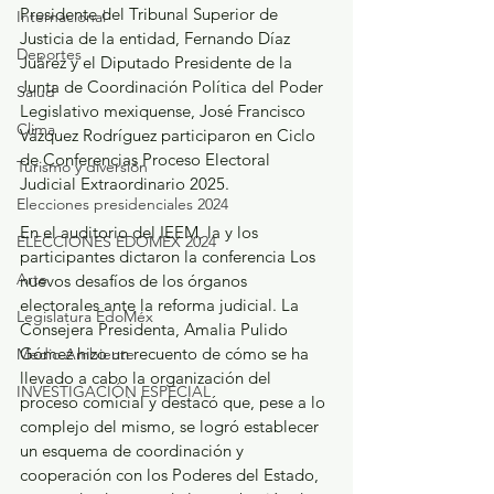
Presidente del Tribunal Superior de 
Internacional
Justicia de la entidad, Fernando Díaz 
Deportes
Juárez y el Diputado Presidente de la 
Junta de Coordinación Política del Poder 
Salud
Legislativo mexiquense, José Francisco 
Clima
Vázquez Rodríguez participaron en Ciclo 
de Conferencias Proceso Electoral 
Turismo y diversión
Judicial Extraordinario 2025.  
Elecciones presidenciales 2024
En el auditorio del IEEM, la y los 
ELECCIONES EDOMEX 2024
participantes dictaron la conferencia Los 
Arte
nuevos desafíos de los órganos 
electorales ante la reforma judicial. La 
Legislatura EdoMéx
Consejera Presidenta, Amalia Pulido 
Gómez hizo un recuento de cómo se ha 
Medio Ambiente
llevado a cabo la organización del 
INVESTIGACIÓN ESPECIAL
proceso comicial y destacó que, pese a lo 
complejo del mismo, se logró establecer 
un esquema de coordinación y 
cooperación con los Poderes del Estado, 