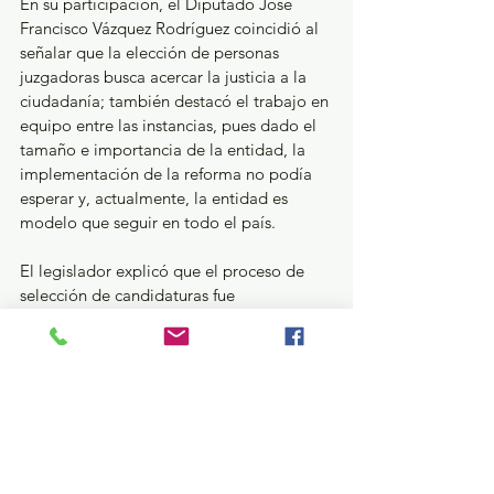
En su participación, el Diputado José 
Francisco Vázquez Rodríguez coincidió al 
señalar que la elección de personas 
juzgadoras busca acercar la justicia a la 
ciudadanía; también destacó el trabajo en 
equipo entre las instancias, pues dado el 
tamaño e importancia de la entidad, la 
implementación de la reforma no podía 
esperar y, actualmente, la entidad es 
modelo que seguir en todo el país.  
El legislador explicó que el proceso de 
selección de candidaturas fue 
transparente, responsable y abierto, 
puesto que en la insaculación no había 
manera de intervenir, por lo que en dicho 
sorteo, todas las y los participantes 
tuvieron la oportunidad de ser electos en 
una candidatura. Respecto del Poder 
Legislativo, señaló Vázquez Rodríguez, es 
elaborar leyes con responsabilidad y 