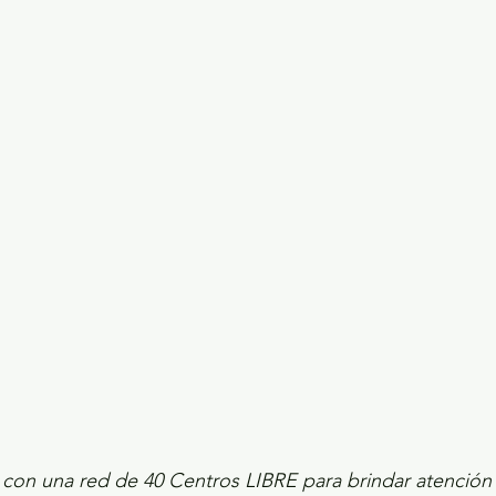
ecciones presidenciales 2024
ELECCIONES EDOME
dio Ambiente
INVESTIGACIÓN ESPECIAL
on una red de 40 Centros LIBRE para brindar atención i