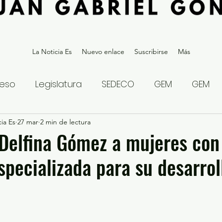
La Noticia Es
Nuevo enlace
Suscribirse
Más
eso
Legislatura
SEDECO
GEM
GEM
ia Es
statal
27 mar
2 min de lectura
Gubernatura Edoméx 2023
Política y
Delfina Gómez a mujeres con
specializada para su desarrol
eguridad y Justicia
Denuncia Ciudadana
ios?
Opinión
Internacional
Deportes