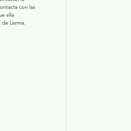
ontacta con las 
e ella 
E de Lerma.