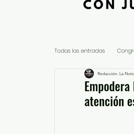
Todas las entradas
Congr
Global
Nacional
Redacción: La Notic
E
Empodera 
atención e
Educación y Cultura
S
¿Qué pasa en tus municip