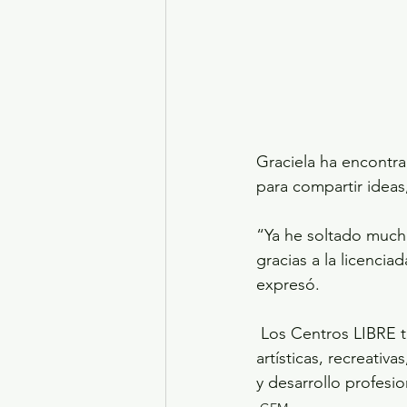
Graciela ha encontrad
para compartir ideas
“Ya he soltado much
gracias a la licencia
expresó.
 Los Centros LIBRE también ofrecen a mujeres mayores de 15 años actividades físicas, 
artísticas, recreativ
y desarrollo profesio