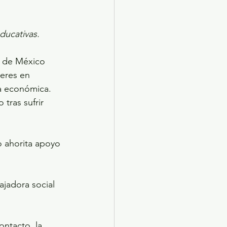
educativas.
o de México 
eres en 
a económica. 
tras sufrir 
o ahorita apoyo 
ajadora social 
ntacto, la 