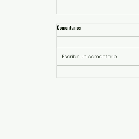
Comentarios
Escribir un comentario...
GEM rehabilita el Centro Deportivo
“Tolteca”