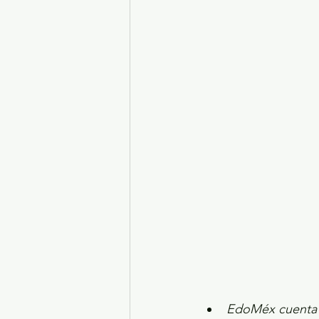
Turismo y diversión
El
Legislatura EdoMéx
Me
EdoMéx cuenta c