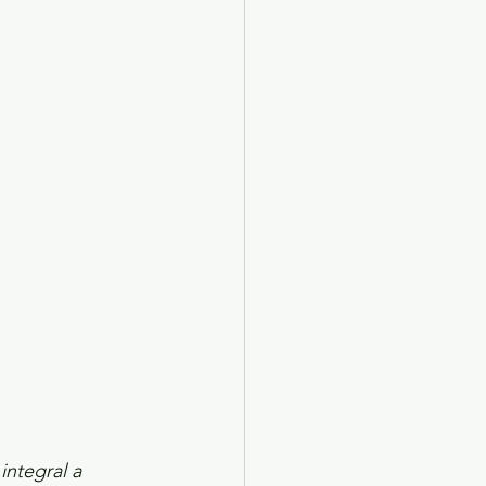
X 2024
Arte
ntegral a 