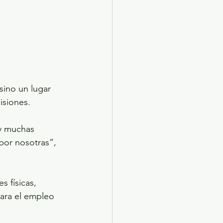
sino un lugar 
isiones.
y muchas 
 por nosotras”, 
para el empleo 