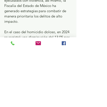
ejecutados con violencia, así mismo, la 
Fiscalía del Estado de México ha 
generado estrategias para combatir de 
manera prioritaria los delitos de alto 
impacto. 
En el caso del homicidio doloso, en 2024 
se registró una disminución del 13.05 por 
ciento, lo que representa 339 víctimas 
menos respecto del año inmediato 
anterior, comportamiento que se replica 
en el número de eventos, los cuales 
también presentaron una reducción del 
12.87 por ciento con 290 eventos menos 
en comparación con el 2023.
Seguridad y Justicia