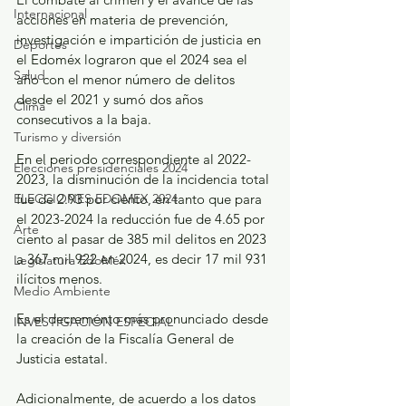
Internacional
acciones en materia de prevención, 
investigación e impartición de justicia en 
Deportes
el Edoméx lograron que el 2024 sea el 
Salud
año con el menor número de delitos 
desde el 2021 y sumó dos años 
Clima
consecutivos a la baja.
Turismo y diversión
En el periodo correspondiente al 2022-
Elecciones presidenciales 2024
2023, la disminución de la incidencia total 
fue de 2.93 por ciento, en tanto que para 
ELECCIONES EDOMEX 2024
el 2023-2024 la reducción fue de 4.65 por 
Arte
ciento al pasar de 385 mil delitos en 2023 
a 367 mil 922 en 2024, es decir 17 mil 931 
Legislatura EdoMéx
ilícitos menos.
Medio Ambiente
Es el decremento más pronunciado desde 
INVESTIGACIÓN ESPECIAL
la creación de la Fiscalía General de 
Justicia estatal.
Adicionalmente, de acuerdo a los datos 