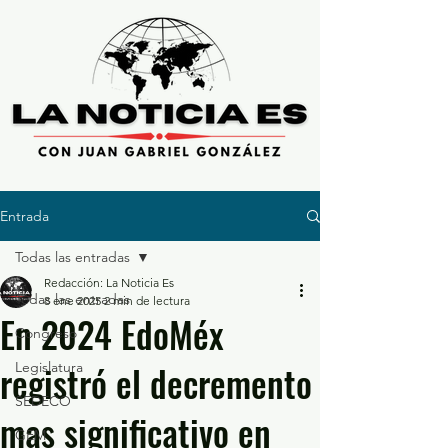
Entrada
Todas las entradas
Redacción: La Noticia Es
Todas las entradas
8 ene 2025
2 min de lectura
En 2024 EdoMéx
Congreso
registró el decremento
Legislatura
SEDECO
mas significativo en
GEM