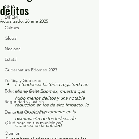
delitos
GEM
DIFEM
Actualizado:
28 ene 2025
Cultura
Global
Nacional
Estatal
Gubernatura Edoméx 2023
Política y Gobierno
La tendencia histórica registrada en 
el año en el Edomex, muestra que 
Educación y Cultura
hubo menos delitos y una notable 
Seguridad y Justicia
reducción en los de alto impacto, lo 
que incide directamente en la 
Denuncia Ciudadana
disminución de los índices de 
¿Qué pasa en tus municipios?
violencia en la entidad.
Opinión
El combate al crimen y el avance de las 