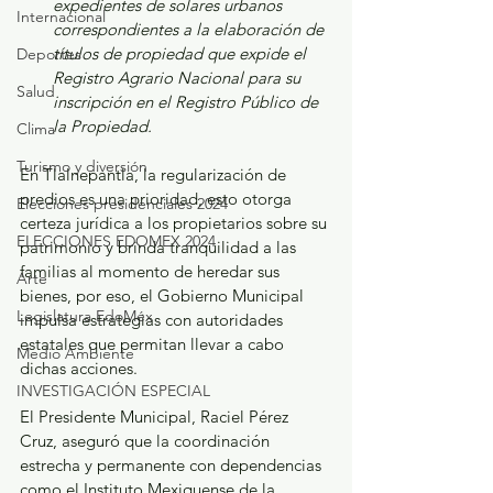
expedientes de solares urbanos 
Internacional
correspondientes a la elaboración de 
títulos de propiedad que expide el 
Deportes
Registro Agrario Nacional para su 
Salud
inscripción en el Registro Público de 
la Propiedad. 
Clima
Turismo y diversión
En Tlalnepantla, la regularización de 
predios es una prioridad, esto otorga 
Elecciones presidenciales 2024
certeza jurídica a los propietarios sobre su 
ELECCIONES EDOMEX 2024
patrimonio y brinda tranquilidad a las 
familias al momento de heredar sus 
Arte
bienes, por eso, el Gobierno Municipal 
Legislatura EdoMéx
impulsa estrategias con autoridades 
estatales que permitan llevar a cabo 
Medio Ambiente
dichas acciones. 
INVESTIGACIÓN ESPECIAL
El Presidente Municipal, Raciel Pérez 
Cruz, aseguró que la coordinación 
estrecha y permanente con dependencias 
como el Instituto Mexiquense de la 