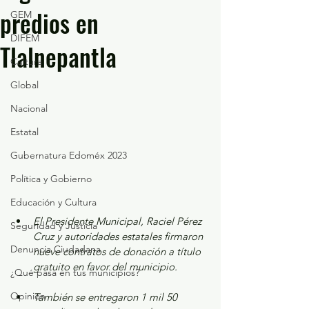
predios en
GEM
DIFEM
Tlalnepantla
Cultura
Global
Nacional
Estatal
Gubernatura Edoméx 2023
Política y Gobierno
Educación y Cultura
El Presidente Municipal, Raciel Pérez 
Seguridad y Justicia
Cruz y autoridades estatales firmaron 
Denuncia Ciudadana
nueve contratos de donación a título 
gratuito en favor del municipio. 
¿Qué pasa en tus municipios?
Opinión
También se entregaron 1 mil 50 