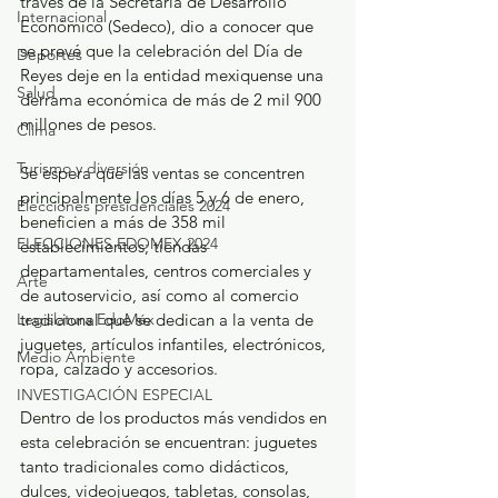
través de la Secretaría de Desarrollo 
Internacional
Económico (Sedeco), dio a conocer que 
se prevé que la celebración del Día de 
Deportes
Reyes deje en la entidad mexiquense una 
Salud
derrama económica de más de 2 mil 900 
millones de pesos.
Clima
Turismo y diversión
Se espera que las ventas se concentren 
principalmente los días 5 y 6 de enero, 
Elecciones presidenciales 2024
beneficien a más de 358 mil 
ELECCIONES EDOMEX 2024
establecimientos; tiendas 
departamentales, centros comerciales y 
Arte
de autoservicio, así como al comercio 
Legislatura EdoMéx
tradicional que se dedican a la venta de 
juguetes, artículos infantiles, electrónicos, 
Medio Ambiente
ropa, calzado y accesorios.
INVESTIGACIÓN ESPECIAL
Dentro de los productos más vendidos en 
esta celebración se encuentran: juguetes 
tanto tradicionales como didácticos, 
dulces, videojuegos, tabletas, consolas, 