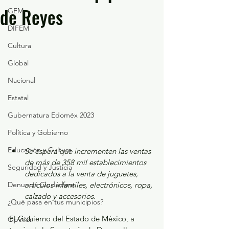
de Reyes
GEM
DIFEM
Cultura
Global
Nacional
Estatal
Gubernatura Edoméx 2023
Política y Gobierno
Educación y Cultura
Se espera que incrementen las ventas 
de más de 358 mil establecimientos 
Seguridad y Justicia
dedicados a la venta de juguetes, 
Denuncia Ciudadana
artículos infantiles, electrónicos, ropa, 
calzado y accesorios.
¿Qué pasa en tus municipios?
El Gobierno del Estado de México, a 
Opinión