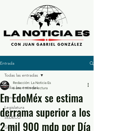
Entrada
Todas las entradas
Redacción: La Noticia Es
Todas las entradas
6 ene
1 min de lectura
En EdoMéx se estima
Congreso
derrama superior a los
Legislatura
SEDECO
2 mil 900 mdp por Día
GEM