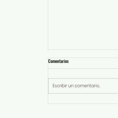
Comentarios
Escribir un comentario...
Concluye con éxito curso de
verano del DIF Izcalli