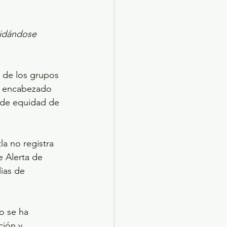
lidándose 
 de los grupos 
a, encabezado 
a de equidad de 
la no registra 
 Alerta de 
ias de 
o se ha 
ción y 