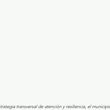
ecciones presidenciales 2024
ELECCIONES EDOME
dio Ambiente
INVESTIGACIÓN ESPECIAL
rategia transversal de atención y resiliencia, el municipi