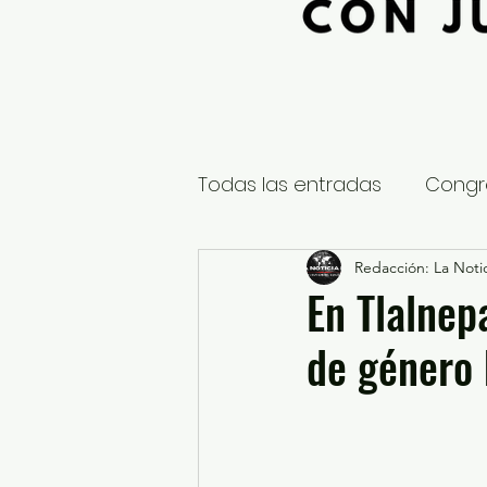
Todas las entradas
Congr
Global
Nacional
Redacción: La Notic
E
En Tlalnep
de género 
Educación y Cultura
S
¿Qué pasa en tus municip