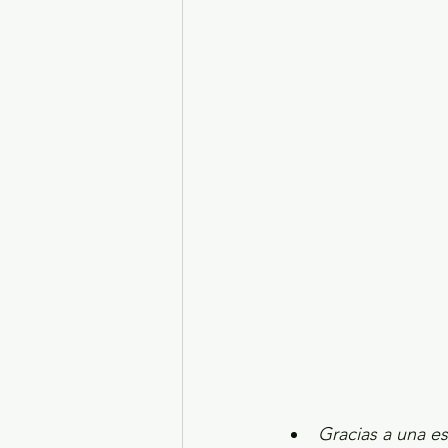
Turismo y diversión
El
Legislatura EdoMéx
Me
Gracias a una est