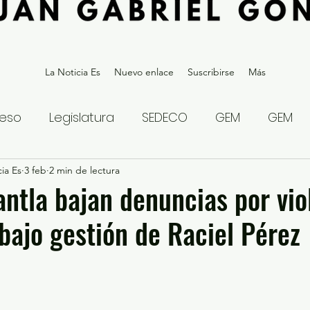
La Noticia Es
Nuevo enlace
Suscribirse
Más
eso
Legislatura
SEDECO
GEM
GEM
ia Es
statal
3 feb
2 min de lectura
Gubernatura Edoméx 2023
Política y
antla bajan denuncias por vio
bajo gestión de Raciel Pérez
eguridad y Justicia
Denuncia Ciudadana
ios?
Opinión
Internacional
Deportes