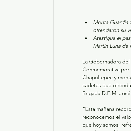
Monta Guardia S
ofrendaron su vi
Atestigua el pa
Martín Luna de l
La Gobernadora del 
Conmemorativa por e
Chapultepec y montó
cadetes que ofrendar
Brigada D.E.M. José 
“Esta mañana recorda
reconocemos el valor
que hoy somos, refre