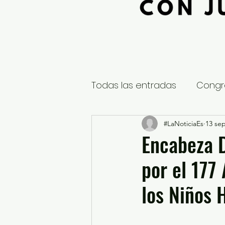
Todas las entradas
Congr
Global
Nacional
#LaNoticiaEs
13 sep
E
Encabeza 
por el 177
Educación y Cultura
S
los Niños 
¿Qué pasa en tus municip