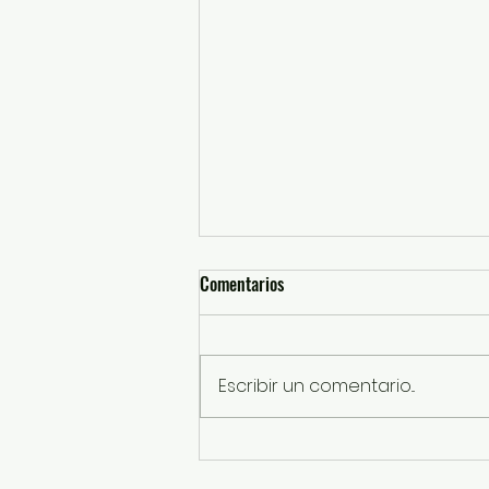
Comentarios
Escribir un comentario...
Más de 6 mil 800 personas
disfrutan la edición “Circo” de