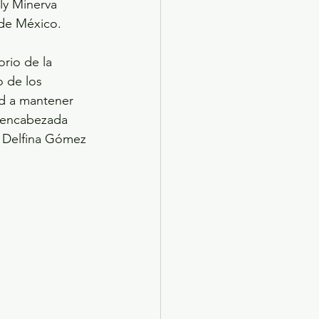
ly Minerva 
 de México.
rio de la 
 de los 
ad a mantener 
n encabezada 
 Delfina Gómez 