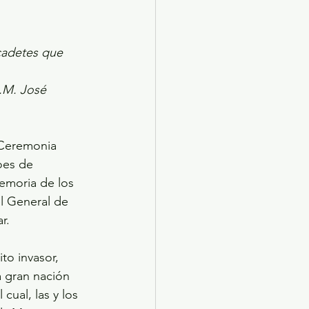
cadetes que 
.M. José 
 Ceremonia 
oes de 
moria de los 
l General de 
r.
o invasor, 
 gran nación 
ual, las y los 