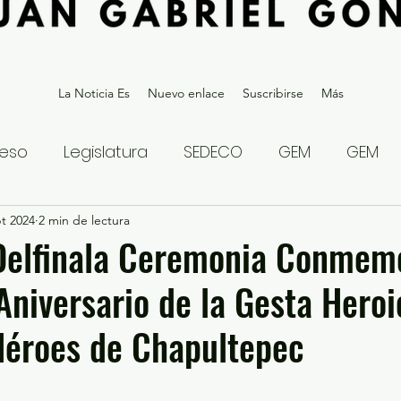
La Noticia Es
Nuevo enlace
Suscribirse
Más
eso
Legislatura
SEDECO
GEM
GEM
t 2024
statal
2 min de lectura
Gubernatura Edoméx 2023
Política y
Delfinala Ceremonia Conmemo
 Aniversario de la Gesta Hero
eguridad y Justicia
Denuncia Ciudadana
Héroes de Chapultepec
ios?
Opinión
Internacional
Deportes