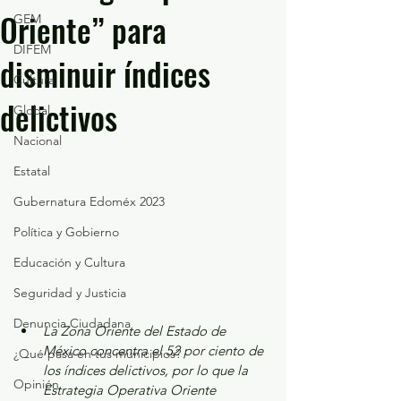
Oriente” para
GEM
DIFEM
disminuir índices
Cultura
delictivos
Global
Nacional
Estatal
Gubernatura Edoméx 2023
Política y Gobierno
Educación y Cultura
Seguridad y Justicia
Denuncia Ciudadana
La Zona Oriente del Estado de 
México concentra el 52 por ciento de 
¿Qué pasa en tus municipios?
los índices delictivos, por lo que la 
Opinión
Estrategia Operativa Oriente 