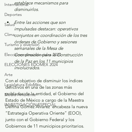
establece mecanismos para 
Internacional
disminuirlos.
Deportes
Entre las acciones que son 
Salud
impulsadas destacan: operativos 
Clima
conjuntos en coordinación de los tres 
órdenes de Gobierno y sesiones 
Turismo y diversión
semanales de la Mesa de 
Elecciones presidenciales 2024
Coordinación para la Construcción 
de la Paz en los 11 municipios 
ELECCIONES EDOMEX 2024
involucrados. 
Arte
Con el objetivo de disminuir los índices 
Legislatura EdoMéx
delictivos en una de las zonas más 
pobladas de la entidad, el Gobierno del 
Medio Ambiente
Estado de México a cargo de la Maestra 
INVESTIGACIÓN ESPECIAL
Delfina Gómez Álvarez  encabeza la nueva 
“Estrategia Operativa Oriente” (EOO), 
junto con el Gobierno Federal y los 
Gobiernos de 11 municipios prioritarios.