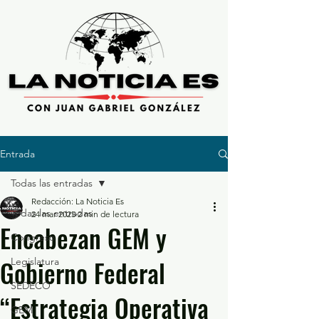
Entrada
Todas las entradas
Redacción: La Noticia Es
Todas las entradas
24 mar 2025
2 min de lectura
Encabezan GEM y
Congreso
Gobierno Federal
Legislatura
SEDECO
“Estrategia Operativa
GEM