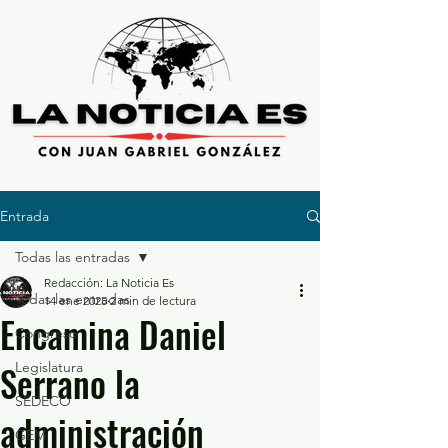
Entrada
Todas las entradas
Redacción: La Noticia Es
Todas las entradas
14 ene 2025
2 min de lectura
Encamina Daniel
Congreso
Serrano la
Legislatura
SEDECO
administración
GEM