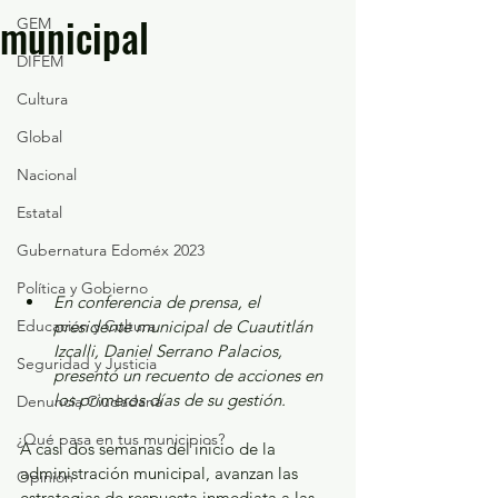
municipal
GEM
DIFEM
Cultura
Global
Nacional
Estatal
Gubernatura Edoméx 2023
Política y Gobierno
En conferencia de prensa, el 
Educación y Cultura
presidente municipal de Cuautitlán 
Izcalli, Daniel Serrano Palacios, 
Seguridad y Justicia
presentó un recuento de acciones en 
los primeros días de su gestión. 
Denuncia Ciudadana
¿Qué pasa en tus municipios?
A casi dos semanas del inicio de la 
administración municipal, avanzan las 
Opinión
estrategias de respuesta inmediata a las 