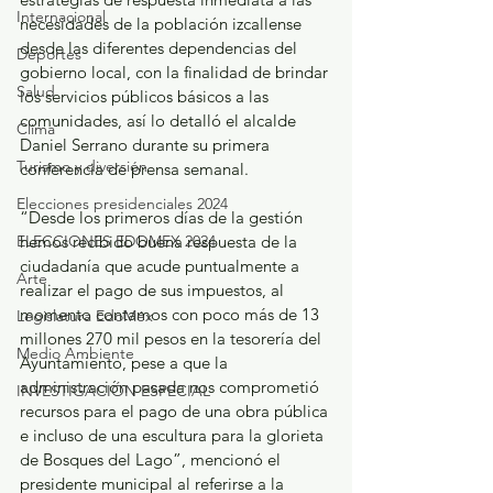
Internacional
necesidades de la población izcallense 
desde las diferentes dependencias del 
Deportes
gobierno local, con la finalidad de brindar 
Salud
los servicios públicos básicos a las 
comunidades, así lo detalló el alcalde 
Clima
Daniel Serrano durante su primera 
Turismo y diversión
conferencia de prensa semanal.  
Elecciones presidenciales 2024
“Desde los primeros días de la gestión 
ELECCIONES EDOMEX 2024
hemos recibido buena respuesta de la 
ciudadanía que acude puntualmente a 
Arte
realizar el pago de sus impuestos, al 
momento contamos con poco más de 13 
Legislatura EdoMéx
millones 270 mil pesos en la tesorería del 
Medio Ambiente
Ayuntamiento, pese a que la 
administración pasada nos comprometió 
INVESTIGACIÓN ESPECIAL
recursos para el pago de una obra pública 
e incluso de una escultura para la glorieta 
de Bosques del Lago”, mencionó el 
presidente municipal al referirse a la 